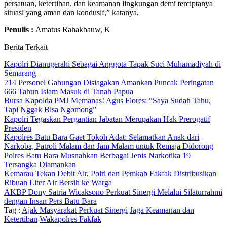
persatuan, ketertiban, dan keamanan lingkungan demi terciptanya
situasi yang aman dan kondusif,” katanya.
Penulis :
Amatus Rahakbauw, K
Berita Terkait
Kapolri Dianugerahi Sebagai Anggota Tapak Suci Muhamadiyah di
Semarang
214 Personel Gabungan Disiagakan Amankan Puncak Peringatan
666 Tahun Islam Masuk di Tanah Papua
Bursa Kapolda PMJ Memanas! Agus Flores: “Saya Sudah Tahu,
Tapi Nggak Bisa Ngomong”
Kapolri Tegaskan Pergantian Jabatan Merupakan Hak Prerogatif
Presiden
Kapolres Batu Bara Gaet Tokoh Adat: Selamatkan Anak dari
Narkoba, Patroli Malam dan Jam Malam untuk Remaja Didorong
Polres Batu Bara Musnahkan Berbagai Jenis Narkotika 19
Tersangka Diamankan
Kemarau Tekan Debit Air, Polri dan Pemkab Fakfak Distribusikan
Ribuan Liter Air Bersih ke Warga
AKBP Dony Satria Wicaksono Perkuat Sinergi Melalui Silaturrahmi
dengan Insan Pers Batu Bara
Tag :
Ajak Masyarakat Perkuat Sinergi
Jaga Keamanan dan
Ketertiban
Wakapolres Fakfak