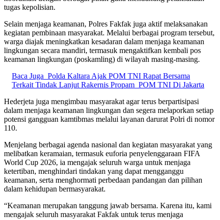
tugas kepolisian.
Selain menjaga keamanan, Polres Fakfak juga aktif melaksanakan
kegiatan pembinaan masyarakat. Melalui berbagai program tersebut,
warga diajak meningkatkan kesadaran dalam menjaga keamanan
lingkungan secara mandiri, termasuk mengaktifkan kembali pos
keamanan lingkungan (poskamling) di wilayah masing-masing.
Baca Juga
Polda Kaltara Ajak POM TNI Rapat Bersama
Terkait Tindak Lanjut Rakernis Propam_POM TNI Di Jakarta
Hederjeta juga mengimbau masyarakat agar terus berpartisipasi
dalam menjaga keamanan lingkungan dan segera melaporkan setiap
potensi gangguan kamtibmas melalui layanan darurat Polri di nomor
110.
Menjelang berbagai agenda nasional dan kegiatan masyarakat yang
melibatkan keramaian, termasuk euforia penyelenggaraan FIFA
World Cup 2026, ia mengajak seluruh warga untuk menjaga
ketertiban, menghindari tindakan yang dapat mengganggu
keamanan, serta menghormati perbedaan pandangan dan pilihan
dalam kehidupan bermasyarakat.
“Keamanan merupakan tanggung jawab bersama. Karena itu, kami
mengajak seluruh masyarakat Fakfak untuk terus menjaga