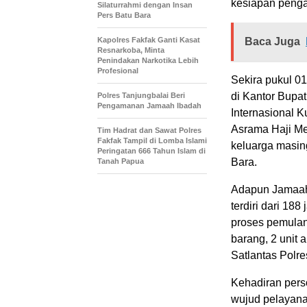
kesiapan penga
Silaturrahmi dengan Insan
Pers Batu Bara
Kapolres Fakfak Ganti Kasat
Baca Juga
Resnarkoba, Minta
Penindakan Narkotika Lebih
Profesional
Sekira pukul 0
di Kantor Bupa
Polres Tanjungbalai Beri
Pengamanan Jamaah Ibadah
Internasional 
Asrama Haji Me
Tim Hadrat dan Sawat Polres
Fakfak Tampil di Lomba Islami
keluarga masin
Peringatan 666 Tahun Islam di
Bara.
Tanah Papua
Adapun Jamaah 
terdiri dari 18
proses pemulang
barang, 2 unit
Satlantas Polre
Kehadiran pers
wujud pelayan