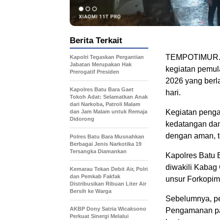
Berita Terkait
TEMPOTIMUR.C
Kapolri Tegaskan Pergantian
Jabatan Merupakan Hak
kegiatan pemul
Prerogatif Presiden
2026 yang berla
Kapolres Batu Bara Gaet
hari.
Tokoh Adat: Selamatkan Anak
dari Narkoba, Patroli Malam
Kegiatan penga
dan Jam Malam untuk Remaja
Didorong
kedatangan dan
dengan aman, te
Polres Batu Bara Musnahkan
Berbagai Jenis Narkotika 19
Tersangka Diamankan
Kapolres Batu 
diwakili Kabag
Kemarau Tekan Debit Air, Polri
dan Pemkab Fakfak
unsur Forkopimd
Distribusikan Ribuan Liter Air
Bersih ke Warga
Sebelumnya, pe
AKBP Dony Satria Wicaksono
Pengamanan pad
Perkuat Sinergi Melalui