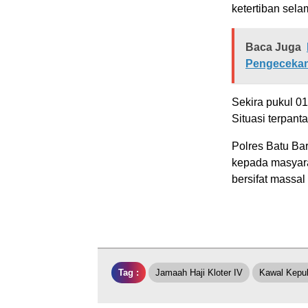
ketertiban sel
Baca Juga
Pengecekan 
Sekira pukul 01
Situasi terpanta
Polres Batu Ba
kepada masyara
bersifat massal
Tag :
Jamaah Haji Kloter IV
Kawal Kepu