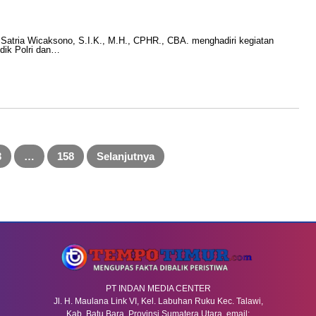
ria Wicaksono, S.I.K., M.H., CPHR., CBA. menghadiri kegiatan
ik Polri dan…
3
…
158
Selanjutnya
PT INDAN MEDIA CENTER
Jl. H. Maulana Link VI, Kel. Labuhan Ruku Kec. Talawi,
Kab. Batu Bara, Provinsi Sumatera Utara. email: