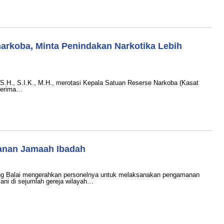
narkoba, Minta Penindakan Narkotika Lebih
., S.I.K., M.H., merotasi Kepala Satuan Reserse Narkoba (Kasat
 terima…
manan Jamaah Ibadah
g Balai mengerahkan personelnya untuk melaksanakan pengamanan
iani di sejumlah gereja wilayah…