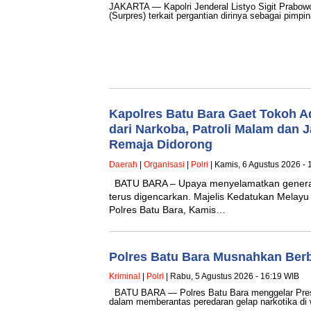
JAKARTA — Kapolri Jenderal Listyo Sigit Prabow
(Surpres) terkait pergantian dirinya sebagai pimpi
Kapolres Batu Bara Gaet Tokoh A
dari Narkoba, Patroli Malam dan
Remaja Didorong
Daerah
|
Organisasi
|
Polri
| Kamis, 6 Agustus 2026 - 
BATU BARA – Upaya menyelamatkan generasi
terus digencarkan. Majelis Kedatukan Melayu
Polres Batu Bara, Kamis…
Polres Batu Bara Musnahkan Berb
Kriminal
|
Polri
| Rabu, 5 Agustus 2026 - 16:19 WIB
BATU BARA — Polres Batu Bara menggelar Press
dalam memberantas peredaran gelap narkotika di