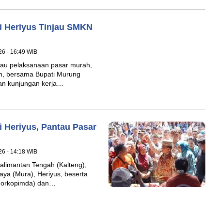
i Heriyus Tinjau SMKN
26 - 16:49 WIB
au pelaksanaan pasar murah,
n, bersama Bupati Murung
an kunjungan kerja…
 Heriyus, Pantau Pasar
26 - 14:18 WIB
limantan Tengah (Kalteng),
aya (Mura), Heriyus, beserta
(Forkopimda) dan…