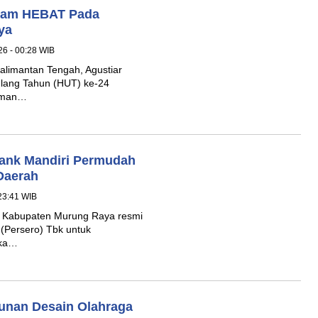
gram HEBAT Pada
ya
26 - 00:28 WIB
limantan Tengah, Agustiar
Ulang Tahun (HUT) ke-24
laman…
ank Mandiri Permudah
Daerah
 23:41 WIB
 Kabupaten Murung Raya resmi
(Persero) Tbk untuk
gka…
unan Desain Olahraga