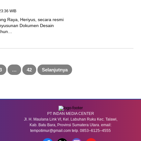
 23:36 WIB
g Raya, Heriyus, secara resmi
nyusunan Dokumen Desain
Tahun…
3
…
42
Selanjutnya
PT INDAN MEDIA CENTER
Jl. H. Maulana Link VI, Kel. Labuhan Ruku Kec. Talawi,
Kab. Batu Bara, Provinsi Sumatera Utara. email:
tempotimur@gmail.com telp. 0853–6125–4555