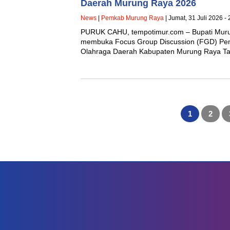
Daerah Murung Raya 2026
News
|
Pemkab Murung Raya
| Jumat, 31 Juli 2026 -
PURUK CAHU, tempotimur.com – Bupati Murun
membuka Focus Group Discussion (FGD) Pe
Olahraga Daerah Kabupaten Murung Raya 
Paginasi
pos
1
2