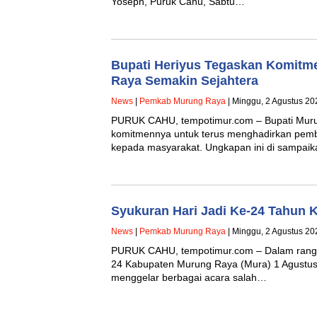
Yoseph, Puruk Cahu, Sabtu…
Bupati Heriyus Tegaskan Komit
Raya Semakin Sejahtera
News
|
Pemkab Murung Raya
| Minggu, 2 Agustus 20
PURUK CAHU, tempotimur.com – Bupati Muru
komitmennya untuk terus menghadirkan pem
kepada masyarakat. Ungkapan ini di sampai
Syukuran Hari Jadi Ke-24 Tahun
News
|
Pemkab Murung Raya
| Minggu, 2 Agustus 20
PURUK CAHU, tempotimur.com – Dalam rangk
24 Kabupaten Murung Raya (Mura) 1 Agustu
menggelar berbagai acara salah…