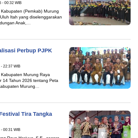
6 - 00:32 WIB
 Kabupaten (Pemkab) Murung
Uluh Itah yang diselenggarakan
ndungan Anak,…
alisasi Perbup PJPK
 - 22:37 WIB
 Kabupaten Murung Raya
r 14 Tahun 2026 tentang Peta
Kabupaten Murung…
estival Tira Tangka
 - 00:31 WIB
g Raya Heriyus, S.E., secara