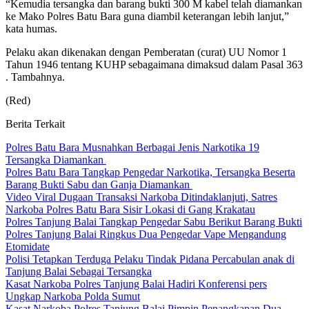
“Kemudia tersangka dan barang bukti 300 M kabel telah diamankan
ke Mako Polres Batu Bara guna diambil keterangan lebih lanjut,”
kata humas.
Pelaku akan dikenakan dengan Pemberatan (curat) UU Nomor 1
Tahun 1946 tentang KUHP sebagaimana dimaksud dalam Pasal 363
. Tambahnya.
(Red)
Berita Terkait
Polres Batu Bara Musnahkan Berbagai Jenis Narkotika 19
Tersangka Diamankan
Polres Batu Bara Tangkap Pengedar Narkotika, Tersangka Beserta
Barang Bukti Sabu dan Ganja Diamankan
Video Viral Dugaan Transaksi Narkoba Ditindaklanjuti, Satres
Narkoba Polres Batu Bara Sisir Lokasi di Gang Krakatau
Polres Tanjung Balai Tangkap Pengedar Sabu Berikut Barang Bukti
Polres Tanjung Balai Ringkus Dua Pengedar Vape Mengandung
Etomidate
Polisi Tetapkan Terduga Pelaku Tindak Pidana Percabulan anak di
Tanjung Balai Sebagai Tersangka
Kasat Narkoba Polres Tanjung Balai Hadiri Konferensi pers
Ungkap Narkoba Polda Sumut
Kasat Narkoba Polres Tanjung Balai Pimpin Penangkapan Dua