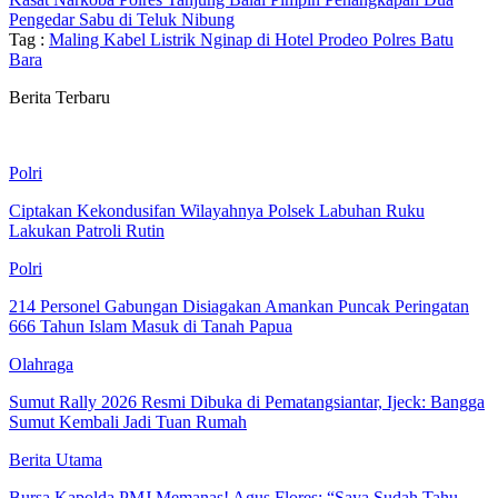
Pengedar Sabu di Teluk Nibung
Tag :
Maling Kabel Listrik Nginap di Hotel Prodeo Polres Batu
Bara
Berita Terbaru
Polri
Ciptakan Kekondusifan Wilayahnya Polsek Labuhan Ruku
Lakukan Patroli Rutin
Polri
214 Personel Gabungan Disiagakan Amankan Puncak Peringatan
666 Tahun Islam Masuk di Tanah Papua
Olahraga
Sumut Rally 2026 Resmi Dibuka di Pematangsiantar, Ijeck: Bangga
Sumut Kembali Jadi Tuan Rumah
Berita Utama
Bursa Kapolda PMJ Memanas! Agus Flores: “Saya Sudah Tahu,