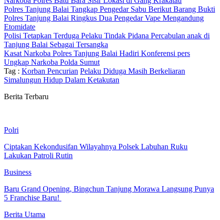
Narkoba Polres Batu Bara Sisir Lokasi di Gang Krakatau
Polres Tanjung Balai Tangkap Pengedar Sabu Berikut Barang Bukti
Polres Tanjung Balai Ringkus Dua Pengedar Vape Mengandung
Etomidate
Polisi Tetapkan Terduga Pelaku Tindak Pidana Percabulan anak di
Tanjung Balai Sebagai Tersangka
Kasat Narkoba Polres Tanjung Balai Hadiri Konferensi pers
Ungkap Narkoba Polda Sumut
Tag :
Korban Pencurian
Pelaku Diduga Masih Berkeliaran
Simalungun Hidup Dalam Ketakutan
Berita Terbaru
Polri
Ciptakan Kekondusifan Wilayahnya Polsek Labuhan Ruku
Lakukan Patroli Rutin
Business
‎Baru Grand Opening, Bingchun Tanjung Morawa Langsung Punya
5 Franchise Baru! ‎
Berita Utama