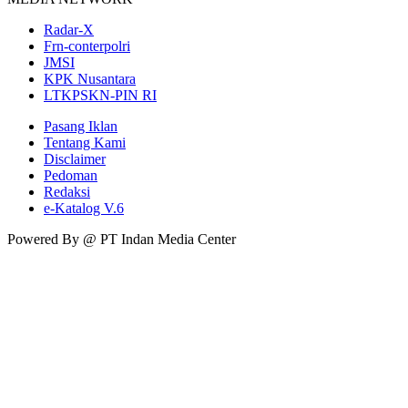
Radar-X
Frn-conterpolri
JMSI
KPK Nusantara
LTKPSKN-PIN RI
Pasang Iklan
Tentang Kami
Disclaimer
Pedoman
Redaksi
e-Katalog V.6
Powered By @ PT Indan Media Center