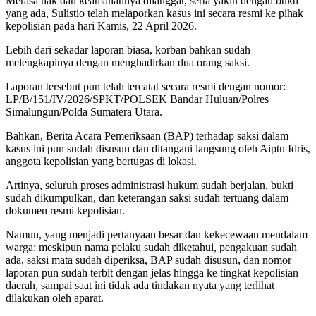
Merasa hak dan keamanannya dilanggar, serta yakin dengan bukti
yang ada, Sulistio telah melaporkan kasus ini secara resmi ke pihak
kepolisian pada hari Kamis, 22 April 2026.
Lebih dari sekadar laporan biasa, korban bahkan sudah
melengkapinya dengan menghadirkan dua orang saksi.
Laporan tersebut pun telah tercatat secara resmi dengan nomor:
LP/B/151/IV/2026/SPKT/POLSEK Bandar Huluan/Polres
Simalungun/Polda Sumatera Utara.
Bahkan, Berita Acara Pemeriksaan (BAP) terhadap saksi dalam
kasus ini pun sudah disusun dan ditangani langsung oleh Aiptu Idris,
anggota kepolisian yang bertugas di lokasi.
Artinya, seluruh proses administrasi hukum sudah berjalan, bukti
sudah dikumpulkan, dan keterangan saksi sudah tertuang dalam
dokumen resmi kepolisian.
Namun, yang menjadi pertanyaan besar dan kekecewaan mendalam
warga: meskipun nama pelaku sudah diketahui, pengakuan sudah
ada, saksi mata sudah diperiksa, BAP sudah disusun, dan nomor
laporan pun sudah terbit dengan jelas hingga ke tingkat kepolisian
daerah, sampai saat ini tidak ada tindakan nyata yang terlihat
dilakukan oleh aparat.