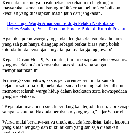
Kema dan rekannya masih bebas berkeliaran di lingkungan
masyarakat, sementara barang milik korban belum kembali dan
keadilan yang diharapkan masih jauh dari jangkauan.
Baca Juga
Warga Amankan Terduga Pelaku Narkoba ke
Polres Asahan, Polisi Temukan Barang Bukti di Rumah Pelaku
Apakah laporan warga yang sudah lengkap dengan data hukum
yang sah pun hanya dianggap sebagai berkas biasa yang boleh
ditunda-tunda penanganannya tanpa rasa tanggung jawab?
Kepala Dusun Huta 9, Saharudin, turut meluapkan kekecewaannya
yang mendalam dan kemarahan atas situasi yang sangat
memprihatinkan ini.
Ia menegaskan bahwa, kasus pencurian seperti ini bukanlah
kejadian satu-dua kali, melainkan sudah berulang kali terjadi dan
membuat seluruh warga hidup dalam ketakutan serta kewaspadaan
yang melelahkan.
“Kejahatan macam ini sudah berulang kali terjadi di sini, tapi kenapa
sampai sekarang tidak ada perubahan yang nyata,” Ujar Saharudin.
Warga mulai bertanya-tanya untuk apa ada kepolisian kalau laporan
yang sudah lengkap dan bukti hukum yang sah saja diabaikan
begitu saja?.