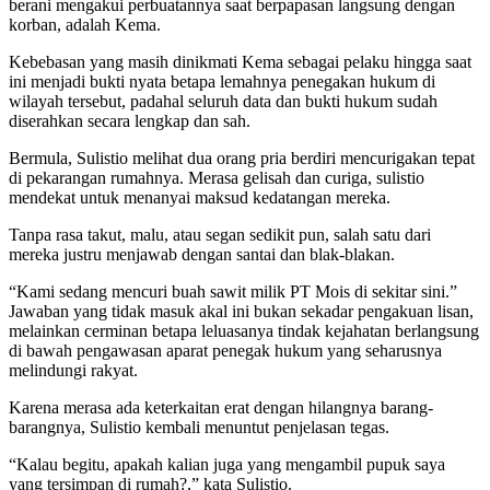
berani mengakui perbuatannya saat berpapasan langsung dengan
korban, adalah Kema.
Kebebasan yang masih dinikmati Kema sebagai pelaku hingga saat
ini menjadi bukti nyata betapa lemahnya penegakan hukum di
wilayah tersebut, padahal seluruh data dan bukti hukum sudah
diserahkan secara lengkap dan sah.
Bermula, Sulistio melihat dua orang pria berdiri mencurigakan tepat
di pekarangan rumahnya. Merasa gelisah dan curiga, sulistio
mendekat untuk menanyai maksud kedatangan mereka.
Tanpa rasa takut, malu, atau segan sedikit pun, salah satu dari
mereka justru menjawab dengan santai dan blak-blakan.
“Kami sedang mencuri buah sawit milik PT Mois di sekitar sini.”
Jawaban yang tidak masuk akal ini bukan sekadar pengakuan lisan,
melainkan cerminan betapa leluasanya tindak kejahatan berlangsung
di bawah pengawasan aparat penegak hukum yang seharusnya
melindungi rakyat.
Karena merasa ada keterkaitan erat dengan hilangnya barang-
barangnya, Sulistio kembali menuntut penjelasan tegas.
“Kalau begitu, apakah kalian juga yang mengambil pupuk saya
yang tersimpan di rumah?,” kata Sulistio.