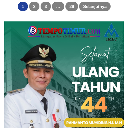
Paginasi
pos
1
2
3
…
28
Selanjutnya