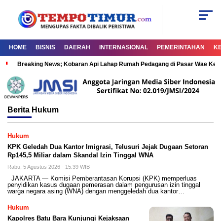
HOME
BISNIS
DAERAH
INTERNASIONAL
PEMERINTAHAN
K
Breaking News; Kobaran Api Lahap Rumah Pedagang di Pasar Wae Ke
Berita
Hukum
Hukum
KPK Geledah Dua Kantor Imigrasi, Telusuri Jejak Dugaan Setoran
Rp145,5 Miliar dalam Skandal Izin Tinggal WNA
Rabu, 5 Agustus 2026 - 15:39 WIB
JAKARTA — Komisi Pemberantasan Korupsi (KPK) memperluas
penyidikan kasus dugaan pemerasan dalam pengurusan izin tinggal
warga negara asing (WNA) dengan menggeledah dua kantor…
Hukum
Kapolres Batu Bara Kunjungi Kejaksaan