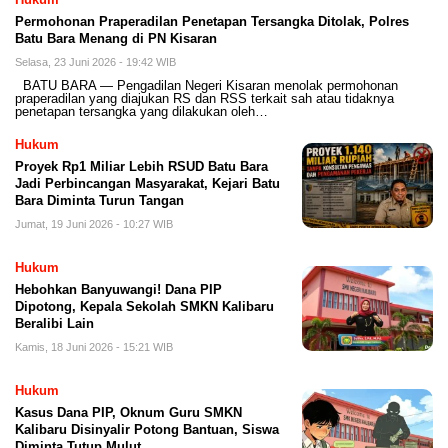
Permohonan Praperadilan Penetapan Tersangka Ditolak, Polres
Batu Bara Menang di PN Kisaran
Selasa, 23 Juni 2026 - 19:42 WIB
BATU BARA — Pengadilan Negeri Kisaran menolak permohonan
praperadilan yang diajukan RS dan RSS terkait sah atau tidaknya
penetapan tersangka yang dilakukan oleh…
Hukum
Proyek Rp1 Miliar Lebih RSUD Batu Bara
Jadi Perbincangan Masyarakat, Kejari Batu
Bara Diminta Turun Tangan
Jumat, 19 Juni 2026 - 10:27 WIB
Hukum
Hebohkan Banyuwangi! Dana PIP
Dipotong, Kepala Sekolah SMKN Kalibaru
Beralibi Lain
Kamis, 18 Juni 2026 - 15:21 WIB
Hukum
Kasus Dana PIP, Oknum Guru SMKN
Kalibaru Disinyalir Potong Bantuan, Siswa
Diminta Tutup Mulut