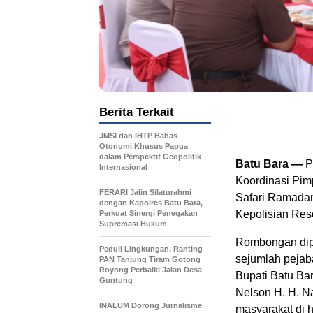
Berita Terkait
JMSI dan IHTP Bahas
Otonomi Khusus Papua
dalam Perspektif Geopolitik
Batu Bara —
P
Internasional
Koordinasi Pi
FERARI Jalin Silaturahmi
Safari Ramadan
dengan Kapolres Batu Bara,
Kepolisian Reso
Perkuat Sinergi Penegakan
Supremasi Hukum
Rombongan dip
Peduli Lingkungan, Ranting
sejumlah pejab
PAN Tanjung Tiram Gotong
Royong Perbaiki Jalan Desa
Bupati Batu Ba
Guntung
Nelson H. H. N
INALUM Dorong Jurnalisme
masyarakat di 