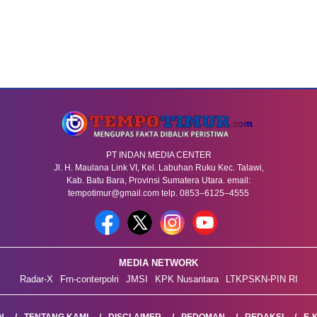
PT INDAN MEDIA CENTER
Jl. H. Maulana Link VI, Kel. Labuhan Ruku Kec. Talawi,
Kab. Batu Bara, Provinsi Sumatera Utara. email:
tempotimur@gmail.com telp. 0853–6125–4555
MEDIA NETWORK
Radar-X
Frn-conterpolri
JMSI
KPK Nusantara
LTKPSKN-PIN RI