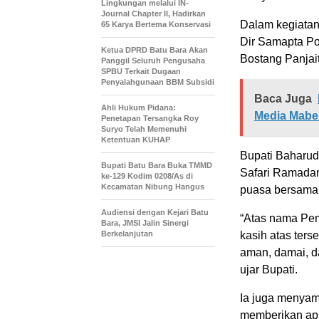
Lingkungan melalui IN-
Journal Chapter II, Hadirkan
Dalam kegiatan 
65 Karya Bertema Konservasi
Dir Samapta Po
Ketua DPRD Batu Bara Akan
Bostang Panjai
Panggil Seluruh Pengusaha
SPBU Terkait Dugaan
Penyalahgunaan BBM Subsidi
Baca Juga
Ahli Hukum Pidana:
Media Mabe
Penetapan Tersangka Roy
Suryo Telah Memenuhi
Ketentuan KUHAP
Bupati Baharud
Bupati Batu Bara Buka TMMD
Safari Ramadan
ke-129 Kodim 0208/As di
Kecamatan Nibung Hangus
puasa bersama 
Audiensi dengan Kejari Batu
“Atas nama Pem
Bara, JMSI Jalin Sinergi
Berkelanjutan
kasih atas ter
aman, damai, da
ujar Bupati.
Ia juga menya
memberikan apr