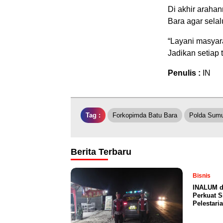
Di akhir araha
Bara agar sela
“Layani masyar
Jadikan setiap
Penulis :
IN
Tag :
Forkopimda Batu Bara
Polda Sumu
Berita Terbaru
Bisnis
INALUM d
Perkuat S
Pelestari