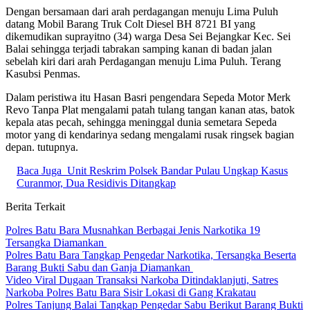
Dengan bersamaan dari arah perdagangan menuju Lima Puluh
datang Mobil Barang Truk Colt Diesel BH 8721 BI yang
dikemudikan suprayitno (34) warga Desa Sei Bejangkar Kec. Sei
Balai sehingga terjadi tabrakan samping kanan di badan jalan
sebelah kiri dari arah Perdagangan menuju Lima Puluh. Terang
Kasubsi Penmas.
Dalam peristiwa itu Hasan Basri pengendara Sepeda Motor Merk
Revo Tanpa Plat mengalami patah tulang tangan kanan atas, batok
kepala atas pecah, sehingga meninggal dunia semetara Sepeda
motor yang di kendarinya sedang mengalami rusak ringsek bagian
depan. tutupnya.
Baca Juga
Unit Reskrim Polsek Bandar Pulau Ungkap Kasus
Curanmor, Dua Residivis Ditangkap
Berita Terkait
Polres Batu Bara Musnahkan Berbagai Jenis Narkotika 19
Tersangka Diamankan
Polres Batu Bara Tangkap Pengedar Narkotika, Tersangka Beserta
Barang Bukti Sabu dan Ganja Diamankan
Video Viral Dugaan Transaksi Narkoba Ditindaklanjuti, Satres
Narkoba Polres Batu Bara Sisir Lokasi di Gang Krakatau
Polres Tanjung Balai Tangkap Pengedar Sabu Berikut Barang Bukti