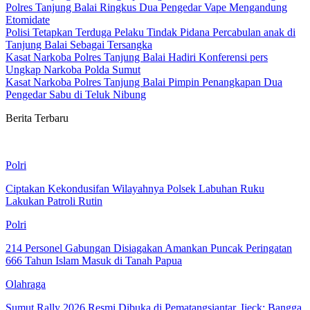
Polres Tanjung Balai Ringkus Dua Pengedar Vape Mengandung
Etomidate
Polisi Tetapkan Terduga Pelaku Tindak Pidana Percabulan anak di
Tanjung Balai Sebagai Tersangka
Kasat Narkoba Polres Tanjung Balai Hadiri Konferensi pers
Ungkap Narkoba Polda Sumut
Kasat Narkoba Polres Tanjung Balai Pimpin Penangkapan Dua
Pengedar Sabu di Teluk Nibung
Berita Terbaru
Polri
Ciptakan Kekondusifan Wilayahnya Polsek Labuhan Ruku
Lakukan Patroli Rutin
Polri
214 Personel Gabungan Disiagakan Amankan Puncak Peringatan
666 Tahun Islam Masuk di Tanah Papua
Olahraga
Sumut Rally 2026 Resmi Dibuka di Pematangsiantar, Ijeck: Bangga