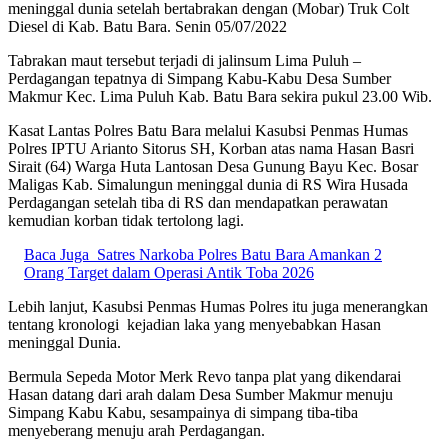
meninggal dunia setelah bertabrakan dengan (Mobar) Truk Colt
Diesel di Kab. Batu Bara. Senin 05/07/2022
Tabrakan maut tersebut terjadi di jalinsum Lima Puluh –
Perdagangan tepatnya di Simpang Kabu-Kabu Desa Sumber
Makmur Kec. Lima Puluh Kab. Batu Bara sekira pukul 23.00 Wib.
Kasat Lantas Polres Batu Bara melalui Kasubsi Penmas Humas
Polres IPTU Arianto Sitorus SH, Korban atas nama Hasan Basri
Sirait (64) Warga Huta Lantosan Desa Gunung Bayu Kec. Bosar
Maligas Kab. Simalungun meninggal dunia di RS Wira Husada
Perdagangan setelah tiba di RS dan mendapatkan perawatan
kemudian korban tidak tertolong lagi.
Baca Juga
Satres Narkoba Polres Batu Bara Amankan 2
Orang Target dalam Operasi Antik Toba 2026
Lebih lanjut, Kasubsi Penmas Humas Polres itu juga menerangkan
tentang kronologi kejadian laka yang menyebabkan Hasan
meninggal Dunia.
Bermula Sepeda Motor Merk Revo tanpa plat yang dikendarai
Hasan datang dari arah dalam Desa Sumber Makmur menuju
Simpang Kabu Kabu, sesampainya di simpang tiba-tiba
menyeberang menuju arah Perdagangan.