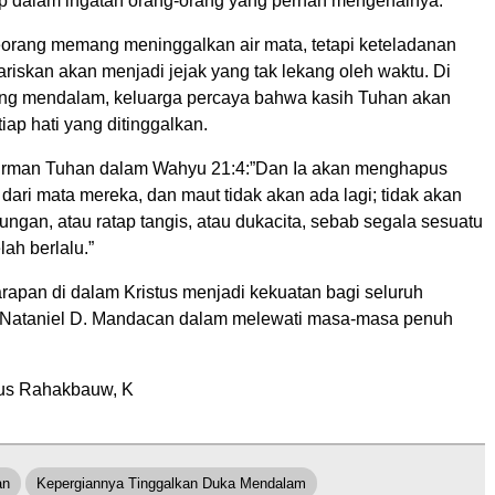
up dalam ingatan orang-orang yang pernah mengenalnya.
orang memang meninggalkan air mata, tetapi keteladanan
riskan akan menjadi jejak yang tak lekang oleh waktu. Di
ng mendalam, keluarga percaya bahwa kasih Tuhan akan
ap hati yang ditinggalkan.
irman Tuhan dalam Wahyu 21:4:”Dan Ia akan menghapus
 dari mata mereka, dan maut tidak akan ada lagi; tidak akan
ungan, atau ratap tangis, atau dukacita, sebab segala sesuatu
lah berlalu.”
rapan di dalam Kristus menjadi kekuatan bagi seluruh
 Nataniel D. Mandacan dalam melewati masa-masa penuh
us Rahakbauw, K
an
Kepergiannya Tinggalkan Duka Mendalam