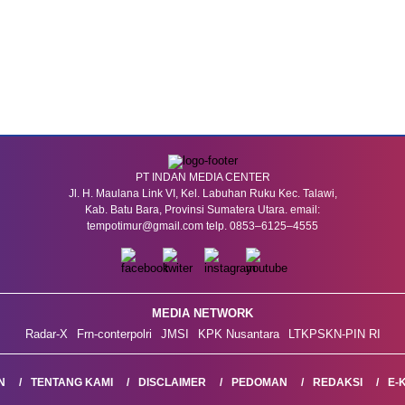
PT INDAN MEDIA CENTER
Jl. H. Maulana Link VI, Kel. Labuhan Ruku Kec. Talawi,
Kab. Batu Bara, Provinsi Sumatera Utara. email:
tempotimur@gmail.com telp. 0853–6125–4555
MEDIA NETWORK
Radar-X
Frn-conterpolri
JMSI
KPK Nusantara
LTKPSKN-PIN RI
N
TENTANG KAMI
DISCLAIMER
PEDOMAN
REDAKSI
E-