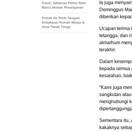
Ia juga menya
Puluh, Satlantas Polres Batu
Bara Lakukan Penanganan
Dominggus Mand
diberikan kepa
Polsek Air Putih Tangani
Kebakaran Rumah Warga di
Desa Tanah Tinggi
Ucapan terima k
tetangga, dan 
almarhum meng
terakhir.
Dalam kesempa
kepada semua 
kesalahan, bai
“Kami juga mem
sangkutan atau
menghubungi k
dipertanggungja
Sementara itu
kakaknya sebaga