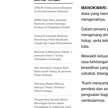
MANOKWARI
1005 M: Ketika Dunia Berjalan
di Dua Kecepatan Berbeda
duka yang mend
mengenalnya.
BPBD Batu Bara Salurkan
Bantuan untuk Keluarga
Korban di Pangkalan Dodek
Dalam prosesi 
mengenang alma
Karhutla Kembali Melanda
Bomberay, Polisi Berjibaku
hidup, serta le
Cegah Api Capai Permukiman
kata.
Bentrok di Matraman Dalam, 1
pemuda tewas 7 orang
Mewakili kelua
ditetapkan tersangka
rasa kehilangan
kesedihan yang
Hari keempat, nelayan Batu
Bara masih hilang di perairan
sahabat, tetan
Pulau Berhala
“Kami menyampa
Seorang Warga Nibung
Hangus Tewas Tertimpa
pendeta dan se
Pohon Kelapa
penguatan bagi
Pengendara Sepeda Motor
sambutannya.
Meninggal Dunia dalam
Kecelakaan di Jalinsum Lima