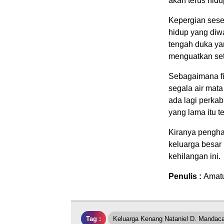
akan terus hid
Kepergian sese
hidup yang diwa
tengah duka ya
menguatkan seti
Sebagaimana f
segala air mata
ada lagi perkab
yang lama itu te
Kiranya pengha
keluarga besar
kehilangan ini.
Penulis :
Amat
Tag :
Keluarga Kenang Nataniel D. Mandac