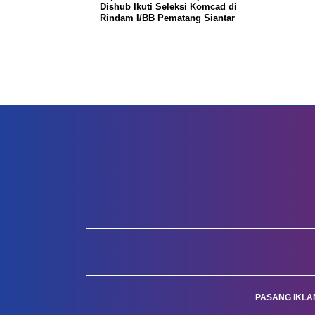
Dishub Ikuti Seleksi Komcad di
Rindam I/BB Pematang Siantar
PASANG IKLA