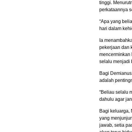
tinggi. Menuru
perkataannya s
“Apa yang belia
hari dalam kehi
Ia menambahkan
pekerjaan dan 
mencerminkan k
selalu menjadi 
Bagi Demianus,
adalah penting
“Beliau selalu 
dahulu agar jan
Bagi keluarga,
yang menjunjung
jawab, setia pa