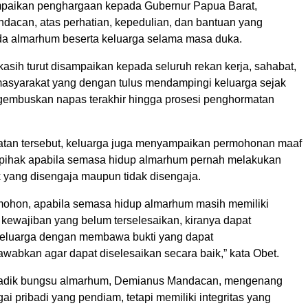
mpaikan penghargaan kepada Gubernur Papua Barat,
acan, atas perhatian, kepedulian, dan bantuan yang
da almarhum beserta keluarga selama masa duka.
asih turut disampaikan kepada seluruh rekan kerja, sahabat,
masyarakat yang dengan tulus mendampingi keluarga sejak
embuskan napas terakhir hingga prosesi penghormatan
tan tersebut, keluarga juga menyampaikan permohonan maaf
pihak apabila semasa hidup almarhum pernah melakukan
k yang disengaja maupun tidak disengaja.
ohon, apabila semasa hidup almarhum masih memiliki
 kewajiban yang belum terselesaikan, kiranya dapat
eluarga dengan membawa bukti yang dapat
wabkan agar dapat diselesaikan secara baik,” kata Obet.
, adik bungsu almarhum, Demianus Mandacan, mengenang
i pribadi yang pendiam, tetapi memiliki integritas yang