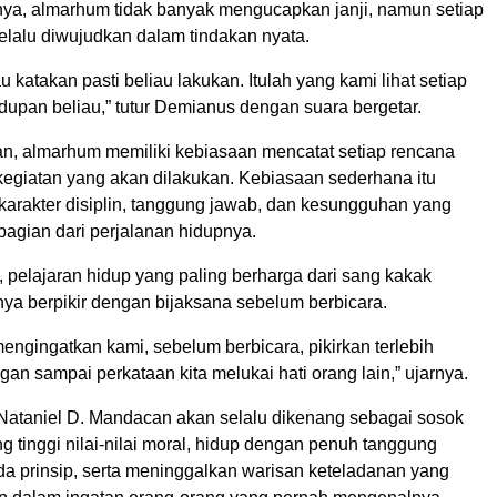
tnya, almarhum tidak banyak mengucapkan janji, namun setiap
elalu diwujudkan dalam tindakan nyata.
u katakan pasti beliau lakukan. Itulah yang kami lihat setiap
dupan beliau,” tutur Demianus dengan suara bergetar.
, almarhum memiliki kebiasaan mencatat setiap rencana
kegiatan yang akan dilakukan. Kebiasaan sederhana itu
arakter disiplin, tanggung jawab, dan kesungguhan yang
bagian dari perjalanan hidupnya.
 pelajaran hidup yang paling berharga dari sang kakak
nya berpikir dengan bijaksana sebelum berbicara.
mengingatkan kami, sebelum berbicara, pikirkan terlebih
gan sampai perkataan kita melukai hati orang lain,” ujarnya.
 Nataniel D. Mandacan akan selalu dikenang sebagai sosok
 tinggi nilai-nilai moral, hidup dengan penuh tanggung
da prinsip, serta meninggalkan warisan keteladanan yang