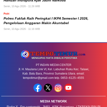
Hamzah Indrapura Ajak Jauhi Narkoba
Senin, 10 Agu 2026 - 11:26 WIB
Polri
Polres Fakfak Raih Peringkat I IKPA Semester I 2026,
Pengelolaan Anggaran Makin Akuntabel
Senin, 10 Agu 2026 - 11:16 WIB
PT INDAN MEDIA CENTER
Jl. H. Maulana Link VI, Kel. Labuhan Ruku Kec. Talawi,
Kab. Batu Bara, Provinsi Sumatera Utara. email:
tempotimur@gmail.com telp. 0853–6125–4555
MEDIA NETWORK
Radar-X
Frn-conterpolri
JMSI
KPK Nusantara
LTKPSKN-PIN RI