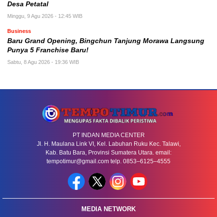
Desa Petatal
Minggu, 9 Agu 2026 - 12:45 WIB
Business
‎Baru Grand Opening, Bingchun Tanjung Morawa Langsung
Punya 5 Franchise Baru! ‎
Sabtu, 8 Agu 2026 - 19:36 WIB
PT INDAN MEDIA CENTER
Jl. H. Maulana Link VI, Kel. Labuhan Ruku Kec. Talawi,
Kab. Batu Bara, Provinsi Sumatera Utara. email:
tempotimur@gmail.com telp. 0853–6125–4555
MEDIA NETWORK