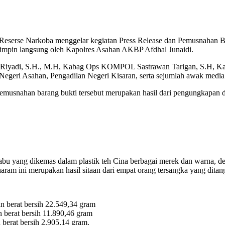
Reserse Narkoba menggelar kegiatan Press Release dan Pemusnahan Ba
pimpin langsung oleh Kapolres Asahan AKBP Afdhal Junaidi.
Riyadi, S.H., M.H, Kabag Ops KOMPOL Sastrawan Tarigan, S.H, Kasa
egeri Asahan, Pengadilan Negeri Kisaran, serta sejumlah awak media
snahan barang bukti tersebut merupakan hasil dari pengungkapan dua
u yang dikemas dalam plastik teh Cina berbagai merek dan warna, deng
ram ini merupakan hasil sitaan dari empat orang tersangka yang ditan
n berat bersih 22.549,34 gram
n berat bersih 11.890,46 gram
 berat bersih 2.905,14 gram.