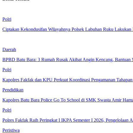
Polri
Ciptakan Kekondusifan Wilayahnya Polsek Labuhan Ruku Lakukan P
Daerah
BPBD Batu Bara: 3 Rumah Rusak Akibat Angin Kencang, Bantuan 
Polri
Kapolres Fakfak dan KPU Perkuat Koordinasi Pengamanan Tahapan
Pendidikan
Kapolres Batu Bara Police Go To School di SMK Swasta Amir Hamz
Polri
Polres Fakfak Raih Peringkat I IKPA Semester I 2026, Pengelolaan
Peristiwa