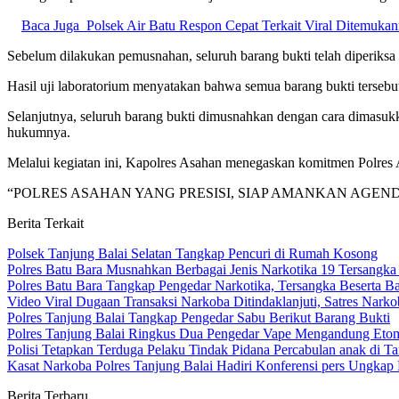
Baca Juga
Polsek Air Batu Respon Cepat Terkait Viral Ditemukan
Sebelum dilakukan pemusnahan, seluruh barang bukti telah diperiksa 
Hasil uji laboratorium menyatakan bahwa semua barang bukti tersebu
Selanjutnya, seluruh barang bukti dimusnahkan dengan cara dimasuk
hukumnya.
Melalui kegiatan ini, Kapolres Asahan menegaskan komitmen Polres
“POLRES ASAHAN YANG PRESISI, SIAP AMANKAN AGEN
Berita Terkait
Polsek Tanjung Balai Selatan Tangkap Pencuri di Rumah Kosong
Polres Batu Bara Musnahkan Berbagai Jenis Narkotika 19 Tersang
Polres Batu Bara Tangkap Pengedar Narkotika, Tersangka Beserta 
Video Viral Dugaan Transaksi Narkoba Ditindaklanjuti, Satres Narko
Polres Tanjung Balai Tangkap Pengedar Sabu Berikut Barang Bukti
Polres Tanjung Balai Ringkus Dua Pengedar Vape Mengandung Etom
Polisi Tetapkan Terduga Pelaku Tindak Pidana Percabulan anak di T
Kasat Narkoba Polres Tanjung Balai Hadiri Konferensi pers Ungka
Berita Terbaru