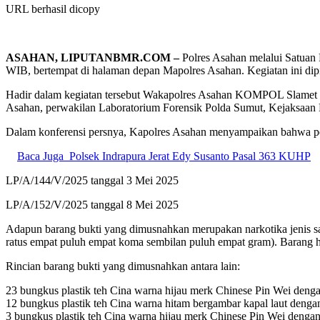
URL berhasil dicopy
ASAHAN, LIPUTANBMR.COM –
Polres Asahan melalui Satuan 
WIB, bertempat di halaman depan Mapolres Asahan. Kegiatan ini di
Hadir dalam kegiatan tersebut Wakapolres Asahan KOMPOL Slamet 
Asahan, perwakilan Laboratorium Forensik Polda Sumut, Kejaksaan N
Dalam konferensi persnya, Kapolres Asahan menyampaikan bahwa pemu
Baca Juga
Polsek Indrapura Jerat Edy Susanto Pasal 363 KUHP
LP/A/144/V/2025 tanggal 3 Mei 2025
LP/A/152/V/2025 tanggal 8 Mei 2025
Adapun barang bukti yang dimusnahkan merupakan narkotika jenis sab
ratus empat puluh empat koma sembilan puluh empat gram). Barang ha
Rincian barang bukti yang dimusnahkan antara lain:
23 bungkus plastik teh Cina warna hijau merk Chinese Pin Wei denga
12 bungkus plastik teh Cina warna hitam bergambar kapal laut denga
3 bungkus plastik teh Cina warna hijau merk Chinese Pin Wei dengan