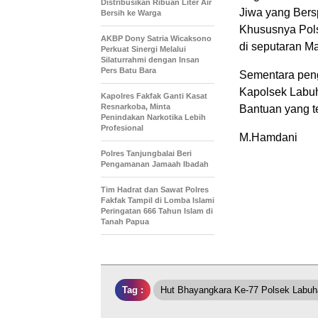
Distribusikan Ribuan Liter Air
Jiwa yang Bersp
Bersih ke Warga
Khususnya Pol
AKBP Dony Satria Wicaksono
di seputaran M
Perkuat Sinergi Melalui
Silaturrahmi dengan Insan
Pers Batu Bara
Sementara pen
Kapolsek Labuh
Kapolres Fakfak Ganti Kasat
Resnarkoba, Minta
Bantuan yang te
Penindakan Narkotika Lebih
Profesional
M.Hamdani
Polres Tanjungbalai Beri
Pengamanan Jamaah Ibadah
Tim Hadrat dan Sawat Polres
Fakfak Tampil di Lomba Islami
Peringatan 666 Tahun Islam di
Tanah Papua
Tag :
Hut Bhayangkara Ke-77 Polsek Labu