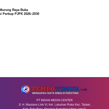
 Murung Raya Buka
si Perbup PJPK 2026–2030
PT INDAN MEDIA CENTER
Jl. H. Maulana Link VI, Kel. Labuhan Ruku Kec. Talawi,
Kab. Batu Bara, Provinsi Sumatera Utara. email: