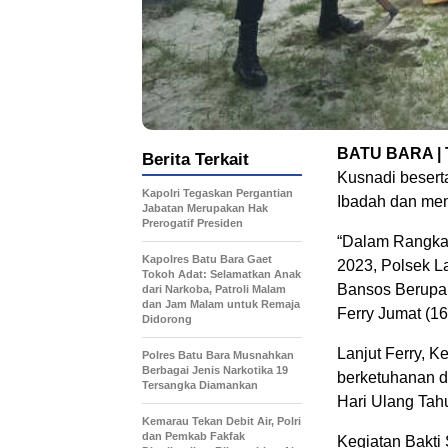
BATU BARA |
Berita Terkait
Kusnadi beser
Kapolri Tegaskan Pergantian
Ibadah dan mem
Jabatan Merupakan Hak
Prerogatif Presiden
“Dalam Rangka
Kapolres Batu Bara Gaet
2023, Polsek L
Tokoh Adat: Selamatkan Anak
Bansos Berupa 
dari Narkoba, Patroli Malam
dan Jam Malam untuk Remaja
Ferry Jumat (16
Didorong
Lanjut Ferry, K
Polres Batu Bara Musnahkan
Berbagai Jenis Narkotika 19
berketuhanan d
Tersangka Diamankan
Hari Ulang Tah
Kemarau Tekan Debit Air, Polri
dan Pemkab Fakfak
Kegiatan Bakti