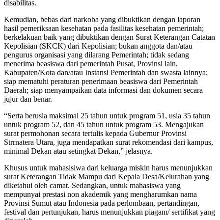
disabilitas.
Kemudian, bebas dari narkoba yang dibuktikan dengan laporan
hasil pemeriksaan kesehatan pada fasilitas kesehatan pemerintah;
berkelakuan baik yang dibuktikan dengan Surat Keterangan Catatan
Kepolisian (SKCK) dari Kepolisian; bukan anggota dan/atau
pengurus organisasi yang dilarang Pemerintah; tidak sedang
menerima beasiswa dari pemerintah Pusat, Provinsi lain,
Kabupaten/Kota dan/atau Instansi Pemerintah dan swasta lainnya;
siap mematuhi peraturan penerimaan beasiswa dari Pemerintah
Daerah; siap menyampaikan data informasi dan dokumen secara
jujur dan benar.
“Serta berusia maksimal 25 tahun untuk program 51, usia 35 tahun
untuk program 52, dan 45 tahun untuk program 53. Mengajukan
surat permohonan secara tertulis kepada Gubernur Provinsi
Strrnatera Utara, juga mendapatkan surat rekomendasi dari kampus,
minimal Dekan atau setingkat Dekan,” jelasnya.
Khusus untuk mahasisiwa dari keluarga miskin harus menunjukkan
surat Keterangan Tidak Mampu dari Kepala Desa/Kelurahan yang
diketahui oleh camat. Sedangkan, untuk mahasiswa yang
mempunyai prestasi non akademik yang mengharumkan nama
Provinsi Sumut atau Indonesia pada perlombaan, pertandingan,
festival dan pertunjukan, harus menunjukkan piagam/ sertifikat yang