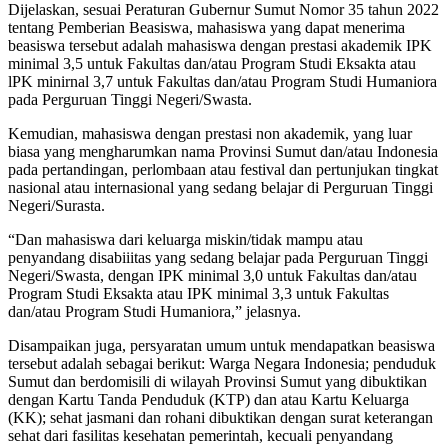
Dijelaskan, sesuai Peraturan Gubernur Sumut Nomor 35 tahun 2022
tentang Pemberian Beasiswa, mahasiswa yang dapat menerima
beasiswa tersebut adalah mahasiswa dengan prestasi akademik IPK
minimal 3,5 untuk Fakultas dan/atau Program Studi Eksakta atau
lPK minirnal 3,7 untuk Fakultas dan/atau Program Studi Humaniora
pada Perguruan Tinggi Negeri/Swasta.
Kemudian, mahasiswa dengan prestasi non akademik, yang luar
biasa yang mengharumkan nama Provinsi Sumut dan/atau Indonesia
pada pertandingan, perlombaan atau festival dan pertunjukan tingkat
nasional atau internasional yang sedang belajar di Perguruan Tinggi
Negeri/Surasta.
“Dan mahasiswa dari keluarga miskin/tidak mampu atau
penyandang disabiiitas yang sedang belajar pada Perguruan Tinggi
Negeri/Swasta, dengan IPK minimal 3,0 untuk Fakultas dan/atau
Program Studi Eksakta atau IPK minimal 3,3 untuk Fakultas
dan/atau Program Studi Humaniora,” jelasnya.
Disampaikan juga, persyaratan umum untuk mendapatkan beasiswa
tersebut adalah sebagai berikut: Warga Negara Indonesia; penduduk
Sumut dan berdomisili di wilayah Provinsi Sumut yang dibuktikan
dengan Kartu Tanda Penduduk (KTP) dan atau Kartu Keluarga
(KK); sehat jasmani dan rohani dibuktikan dengan surat keterangan
sehat dari fasilitas kesehatan pemerintah, kecuali penyandang