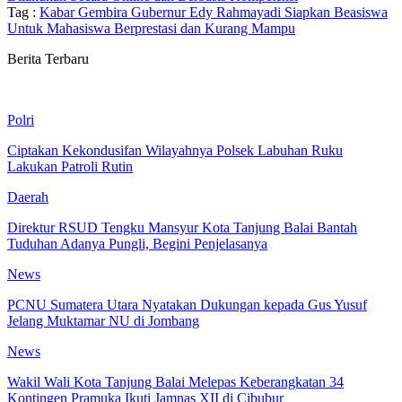
Tag :
Kabar Gembira Gubernur Edy Rahmayadi Siapkan Beasiswa
Untuk Mahasiswa Berprestasi dan Kurang Mampu
Berita Terbaru
Polri
Ciptakan Kekondusifan Wilayahnya Polsek Labuhan Ruku
Lakukan Patroli Rutin
Daerah
Direktur RSUD Tengku Mansyur Kota Tanjung Balai Bantah
Tuduhan Adanya Pungli, Begini Penjelasanya
News
PCNU Sumatera Utara Nyatakan Dukungan kepada Gus Yusuf
Jelang Muktamar NU di Jombang
News
Wakil Wali Kota Tanjung Balai Melepas Keberangkatan 34
Kontingen Pramuka Ikuti Jamnas XII di Cibubur