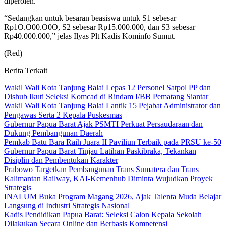
diperoleh.
“Sedangkan untuk besaran beasiswa untuk S1 sebesar
Rp1O.O00.O0O, S2 sebesar Rp15.000.000, dan S3 sebesar
Rp40.000.000,” jelas Ilyas Plt Kadis Kominfo Sumut.
(Red)
Berita Terkait
Wakil Wali Kota Tanjung Balai Lepas 12 Personel Satpol PP dan
Dishub Ikuti Seleksi Komcad di Rindam I/BB Pematang Siantar
Wakil Wali Kota Tanjung Balai Lantik 15 Pejabat Administrator dan
Pengawas Serta 2 Kepala Puskesmas
Gubernur Papua Barat Ajak PSMTI Perkuat Persaudaraan dan
Dukung Pembangunan Daerah
Pemkab Batu Bara Raih Juara II Paviliun Terbaik pada PRSU ke-50
Gubernur Papua Barat Tinjau Latihan Paskibraka, Tekankan
Disiplin dan Pembentukan Karakter
Prabowo Targetkan Pembangunan Trans Sumatera dan Trans
Kalimantan Railway, KAI-Kemenhub Diminta Wujudkan Proyek
Strategis
INALUM Buka Program Magang 2026, Ajak Talenta Muda Belajar
Langsung di Industri Strategis Nasional
Kadis Pendidikan Papua Barat: Seleksi Calon Kepala Sekolah
Dilakukan Secara Online dan Berbasis Kompetensi