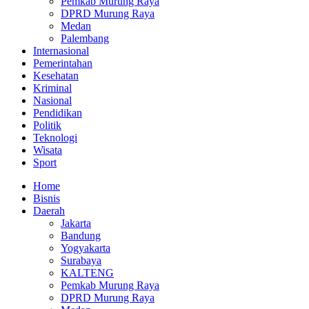
Pemkab Murung Raya
DPRD Murung Raya
Medan
Palembang
Internasional
Pemerintahan
Kesehatan
Kriminal
Nasional
Pendidikan
Politik
Teknologi
Wisata
Sport
Home
Bisnis
Daerah
Jakarta
Bandung
Yogyakarta
Surabaya
KALTENG
Pemkab Murung Raya
DPRD Murung Raya