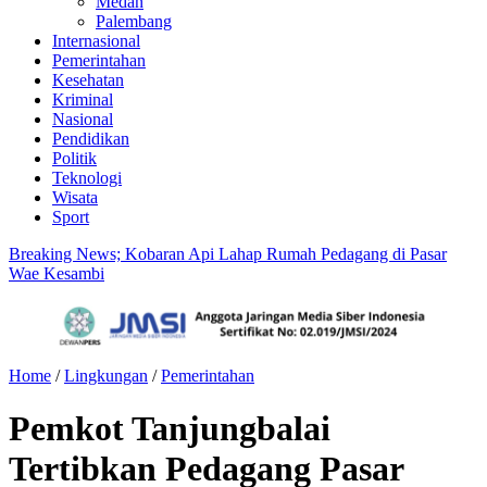
Medan
Palembang
Internasional
Pemerintahan
Kesehatan
Kriminal
Nasional
Pendidikan
Politik
Teknologi
Wisata
Sport
Breaking News; Kobaran Api Lahap Rumah Pedagang di Pasar
Wae Kesambi
Home
/
Lingkungan
/
Pemerintahan
Pemkot Tanjungbalai
Tertibkan Pedagang Pasar