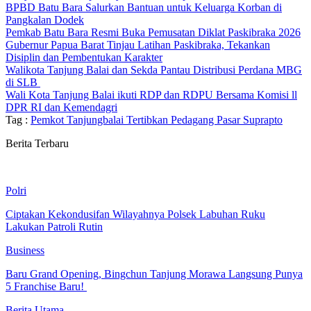
BPBD Batu Bara Salurkan Bantuan untuk Keluarga Korban di
Pangkalan Dodek
Pemkab Batu Bara Resmi Buka Pemusatan Diklat Paskibraka 2026
Gubernur Papua Barat Tinjau Latihan Paskibraka, Tekankan
Disiplin dan Pembentukan Karakter
Walikota Tanjung Balai dan Sekda Pantau Distribusi Perdana MBG
di SLB
Wali Kota Tanjung Balai ikuti RDP dan RDPU Bersama Komisi ll
DPR RI dan Kemendagri
Tag :
Pemkot Tanjungbalai Tertibkan Pedagang Pasar Suprapto
Berita Terbaru
Polri
Ciptakan Kekondusifan Wilayahnya Polsek Labuhan Ruku
Lakukan Patroli Rutin
Business
‎Baru Grand Opening, Bingchun Tanjung Morawa Langsung Punya
5 Franchise Baru! ‎
Berita Utama