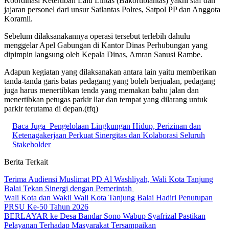
Koordinasi Ketertiban Lalu Lintas (Bakortiblantas) yakni staf dan
jajaran personel dari unsur Satlantas Polres, Satpol PP dan Anggota
Koramil.
Sebelum dilaksanakannya operasi tersebut terlebih dahulu
menggelar Apel Gabungan di Kantor Dinas Perhubungan yang
dipimpin langsung oleh Kepala Dinas, Amran Sanusi Rambe.
Adapun kegiatan yang dilaksanakan antara lain yaitu memberikan
tanda-tanda garis batas pedagang yang boleh berjualan, pedagang
juga harus menertibkan tenda yang memakan bahu jalan dan
menertibkan petugas parkir liar dan tempat yang dilarang untuk
parkir terutama di depan.(tfq)
Baca Juga
Pengelolaan Lingkungan Hidup, Perizinan dan
Ketenagakerjaan Perkuat Sinergitas dan Kolaborasi Seluruh
Stakeholder
Berita Terkait
Terima Audiensi Muslimat PD Al Washliyah, Wali Kota Tanjung
Balai Tekan Sinergi dengan Pemerintah
Wali Kota dan Wakil Wali Kota Tanjung Balai Hadiri Penutupan
PRSU Ke-50 Tahun 2026
BERLAYAR ke Desa Bandar Sono Wabup Syafrizal Pastikan
Pelayanan Terhadap Masyarakat Tersampaikan