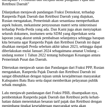
Retribusi Daerah”
Dilanjutkan menjawab pandangan Fraksi Demokrat, terhadap
Ranperda Pajak Daerah dan Retribusi Daerah yang diajukan,
Rusian mengatakan, Pemerintah akan senantiasa memperhatikan
aspek hukum, mekanisme penyusunan materi serta sinkronisasi
terhadap Perda-Perda yang ada. Dan Kami juga akan menyiapkan
seluruh dokumen, insrtumen serta SDM yang diperlukan serta
laporan yang akurat untuk pembahsan selanjutnya sehingga harapan
kita bersama agar Ranperda Pajak dan Retribusi Daerah ini dapat
disahkan menjadi Perda sebelum akhir tahun 2023, sehingga dapat
diberlakukan mulai Januari 2024 sebagaimana amanat Undang –
undang nomor 1 Tahun 2022 tentang hubungan Keuangan antara
Pemerintah Pusat dan Daerah.
Diteruskan menjawab saran dan Pandangan dari Fraksi PPP, Rusian
mengatakan, Ranperda Pajak Daerah dan Retribusi Daerah ini
sangat dibutuhkan dengan tujuan untuk kesejahteraan masyarakat
Kabupaten Batu Bara serta dapat memberikan pelayanan publik
sebaik mungkin.
Lalu menjawab pandanagan dari Fraksi PBB, disampaikan nya,
pembentukan Ranperda pajak Daerah dan Retribusi perlu kehati-
hatian dalam menentukan besaran tarif pajak dan Retribusi dengan
menimbang tingkat kesejahteraan masyarakat serta akan