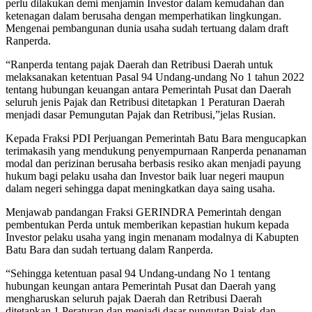
perlu dilakukan demi menjamin Investor dalam kemudahan dan
ketenagan dalam berusaha dengan memperhatikan lingkungan.
Mengenai pembangunan dunia usaha sudah tertuang dalam draft
Ranperda.
“Ranperda tentang pajak Daerah dan Retribusi Daerah untuk
melaksanakan ketentuan Pasal 94 Undang-undang No 1 tahun 2022
tentang hubungan keuangan antara Pemerintah Pusat dan Daerah
seluruh jenis Pajak dan Retribusi ditetapkan 1 Peraturan Daerah
menjadi dasar Pemungutan Pajak dan Retribusi,”jelas Rusian.
Kepada Fraksi PDI Perjuangan Pemerintah Batu Bara mengucapkan
terimakasih yang mendukung penyempurnaan Ranperda penanaman
modal dan perizinan berusaha berbasis resiko akan menjadi payung
hukum bagi pelaku usaha dan Investor baik luar negeri maupun
dalam negeri sehingga dapat meningkatkan daya saing usaha.
Menjawab pandangan Fraksi GERINDRA Pemerintah dengan
pembentukan Perda untuk memberikan kepastian hukum kepada
Investor pelaku usaha yang ingin menanam modalnya di Kabupten
Batu Bara dan sudah tertuang dalam Ranperda.
“Sehingga ketentuan pasal 94 Undang-undang No 1 tentang
hubungan keungan antara Pemerintah Pusat dan Daerah yang
mengharuskan seluruh pajak Daerah dan Retribusi Daerah
ditetapkan 1 Peraturan dan menjadi dasar pungutan Pajak dan