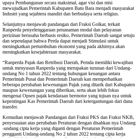
upaya Pembangunan secara maksimal, agar visi dan misi
mewujudkan Pemerintah Kabupaten Batu Bara menjadi masyarakat
Industri yang sejahtera mandiri dan berbudaya serta religius.
Selanjutnya menjawab pandangan dari Fraksi Golkar, terkait
Ranperda penyelenggaraan penanaman modal dan pelayanan
perizinan berusaha berbasis resiko, Pemerintah Daerah sangat setuju
dan sependapat bahwa Perda dapat menjadi Stimulasi untuk
meningkatkan pertumbuhan ekonomi yang pada akhirnya akan
meningkatkan kesejahteraan masyarakat.
“Ranperda Pajak dan Retribusi Daerah, Pemda memiliki kewajiban
untuk menyusun Ranperda yang merupakan turunan dari Undang-
undang No 1 tahun 2022 tentang hubungan keuangan antara
Pemerintah Pusat dan Pemerintah Daerah kan memperhatikan
beberapa perubahan kewenangan Pajak yang ditarik dari Kabupaten
maupun kewenangan yang diberikan, serta akan lebih fokus
mengenai Opsen pajak kendaraan bermotor yang tujuan nya untuk
kepentingan Kas Pemerintah Daerah dari ketergantungan dari dana
transfer.
Kemudian menjawab Pandangan dari Fraksi PKS dan Fraksi NKB,
penyesuaian atas perubahan Peraturan dengan disahkan nya Undang
-undang cipta kerja yang diganti dengan Peraturan Pemerintah
pengganti Undang-undang No 2 tahun 2022 tentang cipta kerja