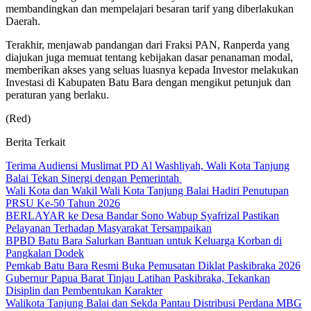
membandingkan dan mempelajari besaran tarif yang diberlakukan
Daerah.
Terakhir, menjawab pandangan dari Fraksi PAN, Ranperda yang
diajukan juga memuat tentang kebijakan dasar penanaman modal,
memberikan akses yang seluas luasnya kepada Investor melakukan
Investasi di Kabupaten Batu Bara dengan mengikut petunjuk dan
peraturan yang berlaku.
(Red)
Berita Terkait
Terima Audiensi Muslimat PD Al Washliyah, Wali Kota Tanjung
Balai Tekan Sinergi dengan Pemerintah
Wali Kota dan Wakil Wali Kota Tanjung Balai Hadiri Penutupan
PRSU Ke-50 Tahun 2026
BERLAYAR ke Desa Bandar Sono Wabup Syafrizal Pastikan
Pelayanan Terhadap Masyarakat Tersampaikan
BPBD Batu Bara Salurkan Bantuan untuk Keluarga Korban di
Pangkalan Dodek
Pemkab Batu Bara Resmi Buka Pemusatan Diklat Paskibraka 2026
Gubernur Papua Barat Tinjau Latihan Paskibraka, Tekankan
Disiplin dan Pembentukan Karakter
Walikota Tanjung Balai dan Sekda Pantau Distribusi Perdana MBG