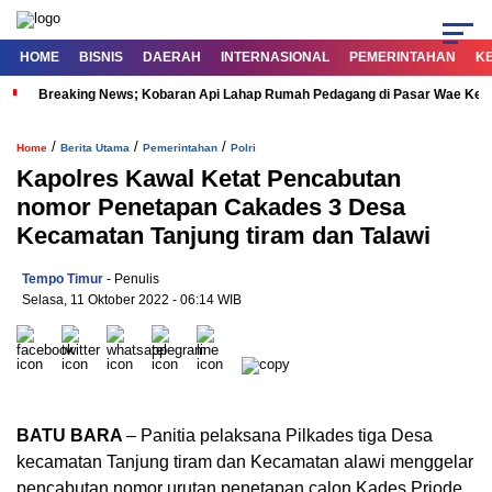
HOME
BISNIS
DAERAH
INTERNASIONAL
PEMERINTAHAN
K
Breaking News; Kobaran Api Lahap Rumah Pedagang di Pasar Wae Ke
/
/
/
Home
Berita Utama
Pemerintahan
Polri
Kapolres Kawal Ketat Pencabutan
nomor Penetapan Cakades 3 Desa
Kecamatan Tanjung tiram dan Talawi
Tempo Timur
- Penulis
Selasa, 11 Oktober 2022
- 06:14 WIB
BATU BARA
– Panitia pelaksana Pilkades tiga Desa
kecamatan Tanjung tiram dan Kecamatan alawi menggelar
pencabutan nomor urutan penetapan calon Kades Priode