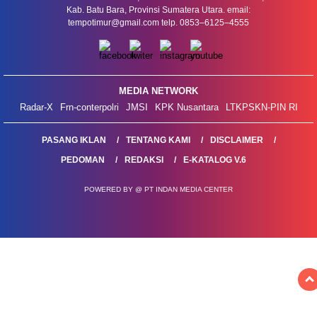
Kab. Batu Bara, Provinsi Sumatera Utara. email:
tempotimur@gmail.com telp. 0853–6125–4555
MEDIA NETWORK
Radar-X
Frn-conterpolri
JMSI
KPK Nusantara
LTKPSKN-PIN RI
PASANG IKLAN
TENTANG KAMI
DISCLAIMER
PEDOMAN
REDAKSI
E-KATALOG V.6
POWERED BY @ PT INDAN MEDIA CENTER