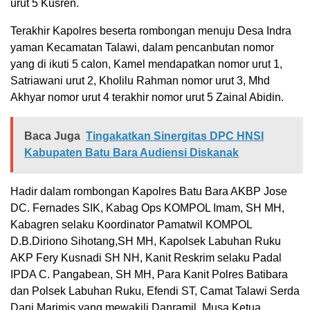
urut 5 Kusren.
Terakhir Kapolres beserta rombongan menuju Desa Indra
yaman Kecamatan Talawi, dalam pencanbutan nomor
yang di ikuti 5 calon, Kamel mendapatkan nomor urut 1,
Satriawani urut 2, Kholilu Rahman nomor urut 3, Mhd
Akhyar nomor urut 4 terakhir nomor urut 5 Zainal Abidin.
Baca Juga
Tingakatkan Sinergitas DPC HNSI
Kabupaten Batu Bara Audiensi Diskanak
Hadir dalam rombongan Kapolres Batu Bara AKBP Jose
DC. Fernades SIK, Kabag Ops KOMPOL Imam, SH MH,
Kabagren selaku Koordinator Pamatwil KOMPOL
D.B.Diriono Sihotang,SH MH, Kapolsek Labuhan Ruku
AKP Fery Kusnadi SH NH, Kanit Reskrim selaku Padal
IPDA C. Pangabean, SH MH, Para Kanit Polres Batibara
dan Polsek Labuhan Ruku, Efendi ST, Camat Talawi Serda
Dani Marimis yang mewakili Danramil, Musa Ketua