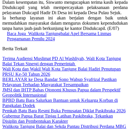
Dalam kesempatan itu, Siswanto mengucapkan terima kasih kepada
Disdukcapil yang telah mempercayakan pelaksanaan perdana
pelayanan Dukcapil Hadir Di Desa ini kepada Desa Pulau Sejuk.
Ia berharap layanan ini akan berjalan dengan baik untuk
memudahkan masyarakat dalam mengurus dokumen kependudukan
tanpa harus jauh-jauh berkunjung ke kantor Disdukcapil. (E/07)
Baca Juga
Walikota Tanjungbalai Apel Bersama Linmas
Pengamanan Pemilu 2024
Berita Terkait
Terima Audiensi Muslimat PD Al Washliyah, Wali Kota Tanjung
Balai Tekan Sinergi dengan Pemerintah
Wali Kota dan Wakil Wali Kota Tanjung Balai Hadiri Penutupan
PRSU Ke-50 Tahun 2026
BERLAYAR ke Desa Bandar Sono Wabup Syafrizal Pastikan
Pelayanan Terhadap Masyarakat Tersampaikan
JMSI dan IHTP Bahas Otonomi Khusus Papua dalam Perspektif
Geopolitik Internasional
BPBD Batu Bara Salurkan Bantuan untuk Keluarga Korban di
Pangkalan Dodek
Pemkab Batu Bara Resmi Buka Pemusatan Diklat Paskibraka 2026
Gubernur Papua Barat Tinjau Latihan Paskibraka, Tekankan
Disiplin dan Pembentukan Karakter
Walikota Tanjung Balai dan Sekda Pantau Distribusi Perdana MBG