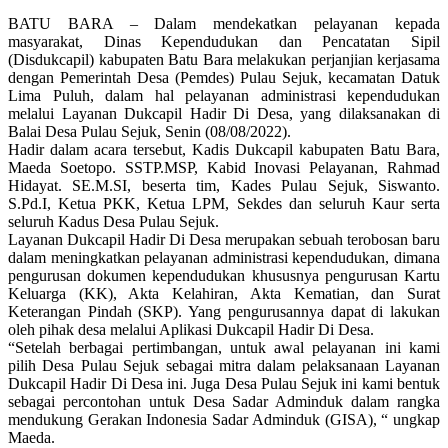
BATU BARA – Dalam mendekatkan pelayanan kepada
masyarakat, Dinas Kependudukan dan Pencatatan Sipil
(Disdukcapil) kabupaten Batu Bara melakukan perjanjian kerjasama
dengan Pemerintah Desa (Pemdes) Pulau Sejuk, kecamatan Datuk
Lima Puluh, dalam hal pelayanan administrasi kependudukan
melalui Layanan Dukcapil Hadir Di Desa, yang dilaksanakan di
Balai Desa Pulau Sejuk, Senin (08/08/2022).
Hadir dalam acara tersebut, Kadis Dukcapil kabupaten Batu Bara,
Maeda Soetopo. SSTP.MSP, Kabid Inovasi Pelayanan, Rahmad
Hidayat. SE.M.SI, beserta tim, Kades Pulau Sejuk, Siswanto.
S.Pd.I, Ketua PKK, Ketua LPM, Sekdes dan seluruh Kaur serta
seluruh Kadus Desa Pulau Sejuk.
Layanan Dukcapil Hadir Di Desa merupakan sebuah terobosan baru
dalam meningkatkan pelayanan administrasi kependudukan, dimana
pengurusan dokumen kependudukan khususnya pengurusan Kartu
Keluarga (KK), Akta Kelahiran, Akta Kematian, dan Surat
Keterangan Pindah (SKP). Yang pengurusannya dapat di lakukan
oleh pihak desa melalui Aplikasi Dukcapil Hadir Di Desa.
“Setelah berbagai pertimbangan, untuk awal pelayanan ini kami
pilih Desa Pulau Sejuk sebagai mitra dalam pelaksanaan Layanan
Dukcapil Hadir Di Desa ini. Juga Desa Pulau Sejuk ini kami bentuk
sebagai percontohan untuk Desa Sadar Adminduk dalam rangka
mendukung Gerakan Indonesia Sadar Adminduk (GISA), “ ungkap
Maeda.