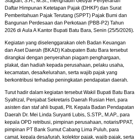
Siagian, S.H., M.Si., menghadiri Gebyar Penyerahan
Daftar Himpunan Ketetapan Pajak (DHKP) dan Surat
Pemberitahuan Pajak Terutang (SPPT) Pajak Bumi dan
Bangunan Perdesaan dan Perkotaan (PBB-P2) Tahun
2026 di Aula A Kantor Bupati Batu Bara, Senin (25/5/2026).
Kegiatan yang diselenggarakan oleh Badan Keuangan
dan Aset Daerah (BKAD) Kabupaten Batu Bara tersebut
dirangkai dengan penyerahan piagam penghargaan,
plakat, dan hadiah kepada perusahaan, pelaku usaha,
kecamatan, desa/kelurahan, serta wajib pajak yang
berkontribusi terhadap peningkatan pendapatan daerah.
Turut hadir dalam kegiatan tersebut Wakil Bupati Batu Bara
Syafrizal, Penjabat Sekretaris Daerah Rusian Heri, para
asisten dan staf ahli bupati, Plt. Kepala Badan Pendapatan
Daerah Dr. Mei Linda Suryanti Lubis, S.STP., M.AP., para
kepala OPD retribusi, pimpinan perusahaan, notaris/PPAT,
pimpinan PT Bank Sumut Cabang Lima Puluh, para
camat, kepala desa/lurah, kolektor pajak, wajib pajak, serta