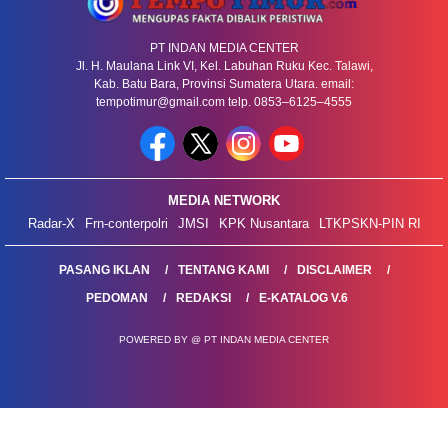
PT INDAN MEDIA CENTER
Jl. H. Maulana Link VI, Kel. Labuhan Ruku Kec. Talawi,
Kab. Batu Bara, Provinsi Sumatera Utara. email:
tempotimur@gmail.com telp. 0853–6125–4555
MEDIA NETWORK
Radar-X
Frn-conterpolri
JMSI
KPK Nusantara
LTKPSKN-PIN RI
PASANG IKLAN
TENTANG KAMI
DISCLAIMER
PEDOMAN
REDAKSI
E-KATALOG V.6
POWERED BY @ PT INDAN MEDIA CENTER