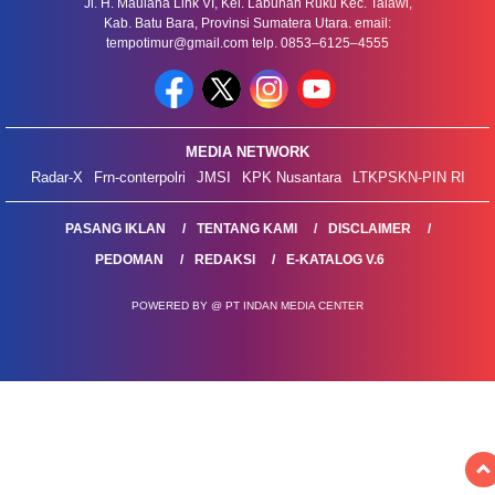
Jl. H. Maulana Link VI, Kel. Labuhan Ruku Kec. Talawi,
Kab. Batu Bara, Provinsi Sumatera Utara. email:
tempotimur@gmail.com telp. 0853–6125–4555
MEDIA NETWORK
Radar-X
Frn-conterpolri
JMSI
KPK Nusantara
LTKPSKN-PIN RI
PASANG IKLAN
TENTANG KAMI
DISCLAIMER
PEDOMAN
REDAKSI
E-KATALOG V.6
POWERED BY @ PT INDAN MEDIA CENTER