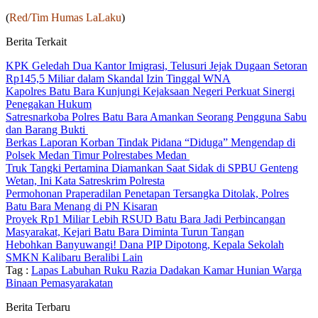
(
Red/Tim Humas LaLaku
)
Berita Terkait
KPK Geledah Dua Kantor Imigrasi, Telusuri Jejak Dugaan Setoran
Rp145,5 Miliar dalam Skandal Izin Tinggal WNA
Kapolres Batu Bara Kunjungi Kejaksaan Negeri Perkuat Sinergi
Penegakan Hukum
Satresnarkoba Polres Batu Bara Amankan Seorang Pengguna Sabu
dan Barang Bukti
Berkas Laporan Korban Tindak Pidana “Diduga” Mengendap di
Polsek Medan Timur Polrestabes Medan
Truk Tangki Pertamina Diamankan Saat Sidak di SPBU Genteng
Wetan, Ini Kata Satreskrim Polresta
Permohonan Praperadilan Penetapan Tersangka Ditolak, Polres
Batu Bara Menang di PN Kisaran
Proyek Rp1 Miliar Lebih RSUD Batu Bara Jadi Perbincangan
Masyarakat, Kejari Batu Bara Diminta Turun Tangan
Hebohkan Banyuwangi! Dana PIP Dipotong, Kepala Sekolah
SMKN Kalibaru Beralibi Lain
Tag :
Lapas Labuhan Ruku Razia Dadakan Kamar Hunian Warga
Binaan Pemasyarakatan
Berita Terbaru