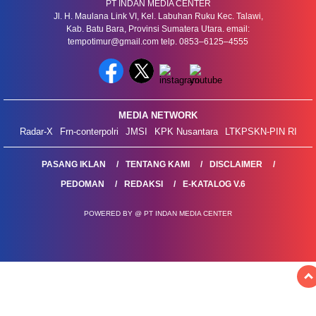
PT INDAN MEDIA CENTER
Jl. H. Maulana Link VI, Kel. Labuhan Ruku Kec. Talawi,
Kab. Batu Bara, Provinsi Sumatera Utara. email:
tempotimur@gmail.com telp. 0853–6125–4555
MEDIA NETWORK
Radar-X
Frn-conterpolri
JMSI
KPK Nusantara
LTKPSKN-PIN RI
PASANG IKLAN
TENTANG KAMI
DISCLAIMER
PEDOMAN
REDAKSI
E-KATALOG V.6
POWERED BY @ PT INDAN MEDIA CENTER