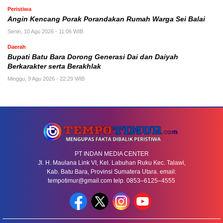
Peristiwa
Angin Kencang Porak Porandakan Rumah Warga Sei Balai
Senin, 10 Agu 2026 - 11:06 WIB
Daerah
Bupati Batu Bara Dorong Generasi Dai dan Daiyah
Berkarakter serta Berakhlak
Minggu, 9 Agu 2026 - 22:29 WIB
PT INDAN MEDIA CENTER
Jl. H. Maulana Link VI, Kel. Labuhan Ruku Kec. Talawi,
Kab. Batu Bara, Provinsi Sumatera Utara. email:
tempotimur@gmail.com telp. 0853–6125–4555