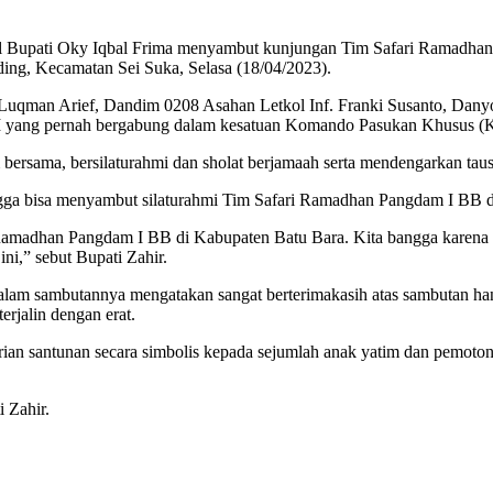
l Bupati Oky Iqbal Frima menyambut kunjungan Tim Safari Ramadhan
ng, Kecamatan Sei Suka, Selasa (18/04/2023).
uqman Arief, Dandim 0208 Asahan Letkol Inf. Franki Susanto, Dany
NI yang pernah bergabung dalam kesatuan Komando Pasukan Khusus (K
ersama, bersilaturahmi dan sholat berjamaah serta mendengarkan tau
gga bisa menyambut silaturahmi Tim Safari Ramadhan Pangdam I BB d
 Ramadhan Pangdam I BB di Kabupaten Batu Bara. Kita bangga karen
ni,” sebut Bupati Zahir.
 sambutannya mengatakan sangat berterimakasih atas sambutan hangat
rjalin dengan erat.
an santunan secara simbolis kepada sejumlah anak yatim dan pemoton
 Zahir.