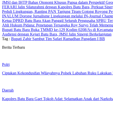
JMSI dan IHTP Bahas Otonomi Khusus Papua dalam Perspektif Geopol
FERARI Jalin Silaturahmi dengan Kapolres Batu Bara, Perkuat Sin
Peduli Lingkungan, Ranting PAN Tanjung Tiram Gotong Royong Per
INALUM Dorong Jurnalisme Lingkungan melalui IN-Journal Chapter
Ketua DPRD Batu Bara Akan Panggil Seluruh Pengusaha SPBU Ter
Ahli Hukum Pidana: Penetapan Tersangka Roy Suryo Telah Meme
Bupati Batu Bara Buka TMMD ke-129 Kodim 0208/As di Kecamat
Audiensi dengan Kejari Batu Bara, JMSI Jalin Sinergi Berkelanjutan
Tag :
Bupati Zahir Sambut Tim Safari Ramadhan Pangdam I BB
Berita Terbaru
Polri
Ciptakan Kekondusifan Wilayahnya Polsek Labuhan Ruku Lakukan P
Daerah
Kapolres Batu Bara Gaet Tokoh Adat: Selamatkan Anak dari Narkob