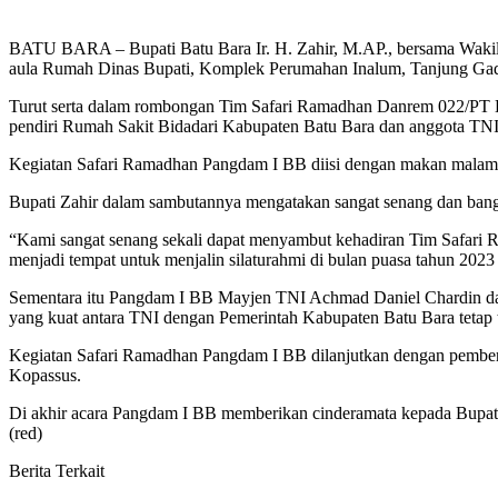
BATU BARA – Bupati Batu Bara Ir. H. Zahir, M.AP., bersama Waki
aula Rumah Dinas Bupati, Komplek Perumahan Inalum, Tanjung Gadi
Turut serta dalam rombongan Tim Safari Ramadhan Danrem 022/PT L
pendiri Rumah Sakit Bidadari Kabupaten Batu Bara dan anggota T
Kegiatan Safari Ramadhan Pangdam I BB diisi dengan makan malam b
Bupati Zahir dalam sambutannya mengatakan sangat senang dan ban
“Kami sangat senang sekali dapat menyambut kehadiran Tim Safari
menjadi tempat untuk menjalin silaturahmi di bulan puasa tahun 2023 i
Sementara itu Pangdam I BB Mayjen TNI Achmad Daniel Chardin dalam
yang kuat antara TNI dengan Pemerintah Kabupaten Batu Bara tetap te
Kegiatan Safari Ramadhan Pangdam I BB dilanjutkan dengan pemberi
Kopassus.
Di akhir acara Pangdam I BB memberikan cinderamata kepada Bupati
(red)
Berita Terkait