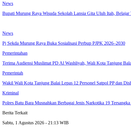
News
Bupati Murung Raya Wisuda Sekolah Lansia Gita Uluh Itah, Belajar
News
Pj Sekda Murung Raya Buka Sosialisasi Perbup PJPK 2026–2030
Pemerintahan
Terima Audiensi Muslimat PD Al Washliyah, Wali Kota Tanjung Bal
Pemerintah
Wakil Wali Kota Tanjung Balai Lepas 12 Personel Satpol PP dan Dis
Kriminal
Polres Batu Bara Musnahkan Berbagai Jenis Narkotika 19 Tersang
Berita Terkait
Sabtu, 1 Agustus 2026 - 21:13 WIB