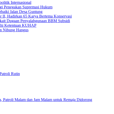
itik Internasional
ergi Penegakan Supremasi Hukum
baiki Jalan Desa Guntung
 II, Hadirkan 65 Karya Bertema Konservasi
kait Dugaan Penyalahgunaan BBM Subsidi
nuhi Ketentuan KUHAP
an Nibung Hangus
atroli Rutin
a, Patroli Malam dan Jam Malam untuk Remaja Didorong