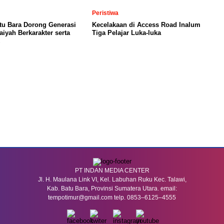
Peristiwa
tu Bara Dorong Generasi
Kecelakaan di Access Road Inalum
aiyah Berkarakter serta
Tiga Pelajar Luka-luka
PT INDAN MEDIA CENTER
Jl. H. Maulana Link VI, Kel. Labuhan Ruku Kec. Talawi,
Kab. Batu Bara, Provinsi Sumatera Utara. email:
tempotimur@gmail.com telp. 0853–6125–4555