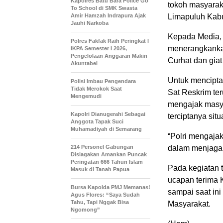
Kapolres Batu Bara Police Go
tokoh masyara
To School di SMK Swasta
Amir Hamzah Indrapura Ajak
Limapuluh Kabu
Jauhi Narkoba
Kepada Media,
Polres Fakfak Raih Peringkat I
menerangkankan
IKPA Semester I 2026,
Pengelolaan Anggaran Makin
Curhat dan gia
Akuntabel
Untuk menciptak
Polisi Imbau Pengendara
Tidak Merokok Saat
Sat Reskrim ter
Mengemudi
mengajak masya
Kapolri Dianugerahi Sebagai
terciptanya sit
Anggota Tapak Suci
Muhamadiyah di Semarang
“Polri mengaja
214 Personel Gabungan
dalam menjaga 
Disiagakan Amankan Puncak
Peringatan 666 Tahun Islam
Pada kegiatan
Masuk di Tanah Papua
ucapan terima 
Bursa Kapolda PMJ Memanas!
sampai saat in
Agus Flores: “Saya Sudah
Tahu, Tapi Nggak Bisa
Masyarakat.
Ngomong”