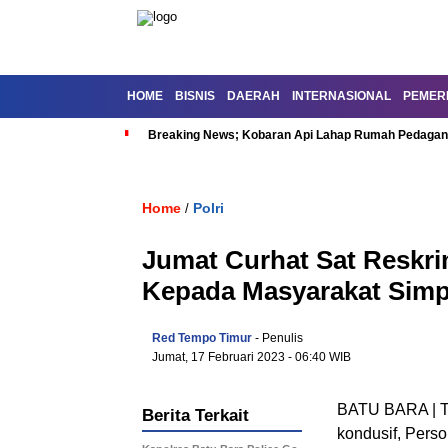
HOME
BISNIS
DAERAH
INTERNASIONAL
PEMER
Breaking News; Kobaran Api Lahap Rumah Pedagan
Home
Polri
/
Jumat Curhat Sat Reskri
Kepada Masyarakat Sim
Red Tempo Timur
- Penulis
Jumat, 17 Februari 2023
- 06:40 WIB
BATU BARA | T
Berita Terkait
kondusif, Perso