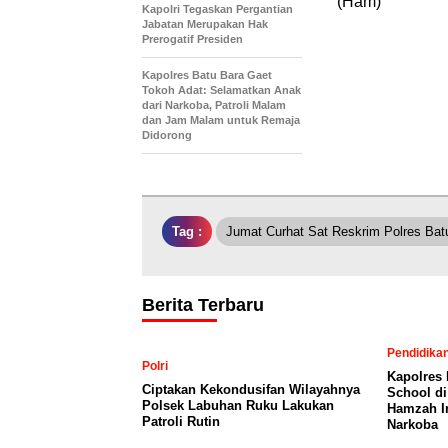
(Ham)
Kapolri Tegaskan Pergantian
Jabatan Merupakan Hak
Prerogatif Presiden
Kapolres Batu Bara Gaet
Tokoh Adat: Selamatkan Anak
dari Narkoba, Patroli Malam
dan Jam Malam untuk Remaja
Didorong
Tag :
Jumat Curhat Sat Reskrim Polres Ba
Berita Terbaru
Pendidika
Polri
Kapolres 
Ciptakan Kekondusifan Wilayahnya
School d
Polsek Labuhan Ruku Lakukan
Hamzah In
Patroli Rutin
Narkoba