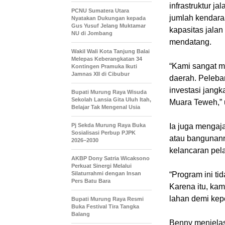
infrastruktur j
PCNU Sumatera Utara
jumlah kendaraa
Nyatakan Dukungan kepada
Gus Yusuf Jelang Muktamar
kapasitas jalan
NU di Jombang
mendatang.
Wakil Wali Kota Tanjung Balai
Melepas Keberangkatan 34
“Kami sangat 
Kontingen Pramuka Ikuti
Jamnas XII di Cibubur
daerah. Pelebar
investasi jang
Bupati Murung Raya Wisuda
Sekolah Lansia Gita Uluh Itah,
Muara Teweh,” 
Belajar Tak Mengenal Usia
Pj Sekda Murung Raya Buka
Ia juga mengaj
Sosialisasi Perbup PJPK
atau bangunan
2026–2030
kelancaran pe
AKBP Dony Satria Wicaksono
Perkuat Sinergi Melalui
Silaturrahmi dengan Insan
“Program ini ti
Pers Batu Bara
Karena itu, ka
lahan demi kep
Bupati Murung Raya Resmi
Buka Festival Tira Tangka
Balang
Benny menjelas