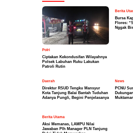
Berita Ut
Bursa Ka
Flores: “
Nggak Bi
Polri
Ciptakan Kekondusifan Wilayahnya
Polsek Labuhan Ruku Lakukan
Patroli Rutin
Daerah
News
Direktur RSUD Tengku Mansyur
PCNU Sum
Kota Tanjung Balai Bantah Tuduhan
Dukungan
Adanya Pungli, Begini Penjelasanya
Muktamar
Berita Utama
Aksi Memanas, LAMPU Nilai
Jawaban Plh Manager PLN Tanjung