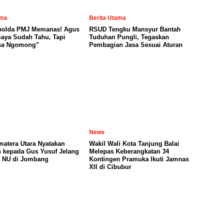
ama
Berita Utama
polda PMJ Memanas! Agus
RSUD Tengku Mansyur Bantah
Saya Sudah Tahu, Tapi
Tuduhan Pungli, Tegaskan
sa Ngomong”
Pembagian Jasa Sesuai Aturan
News
atera Utara Nyatakan
Wakil Wali Kota Tanjung Balai
 kepada Gus Yusuf Jelang
Melepas Keberangkatan 34
 NU di Jombang
Kontingen Pramuka Ikuti Jamnas
XII di Cibubur