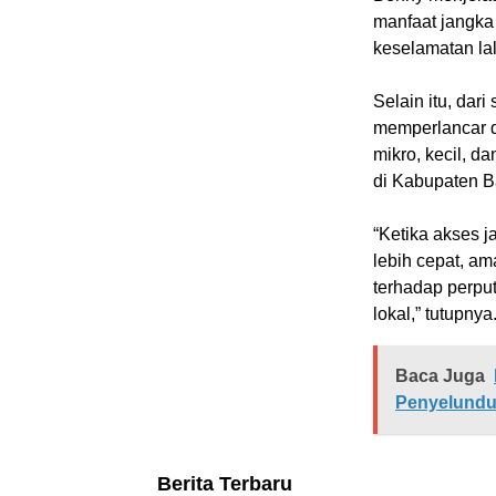
manfaat jangka
keselamatan la
Selain itu, dari
memperlancar d
mikro, kecil, d
di Kabupaten Ba
“Ketika akses j
lebih cepat, am
terhadap perpu
lokal,” tutupnya.
Baca Juga
Penyelundup
Berita Terbaru