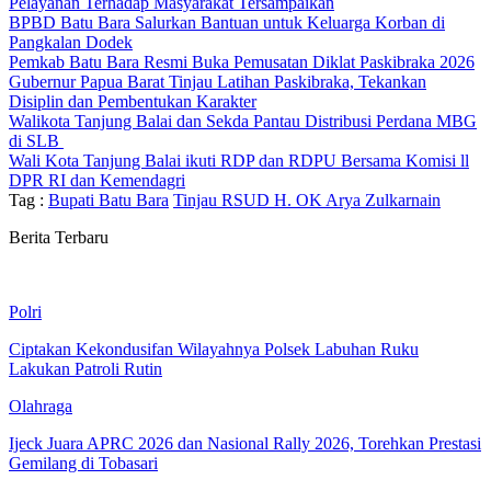
Pelayanan Terhadap Masyarakat Tersampaikan
BPBD Batu Bara Salurkan Bantuan untuk Keluarga Korban di
Pangkalan Dodek
Pemkab Batu Bara Resmi Buka Pemusatan Diklat Paskibraka 2026
Gubernur Papua Barat Tinjau Latihan Paskibraka, Tekankan
Disiplin dan Pembentukan Karakter
Walikota Tanjung Balai dan Sekda Pantau Distribusi Perdana MBG
di SLB
Wali Kota Tanjung Balai ikuti RDP dan RDPU Bersama Komisi ll
DPR RI dan Kemendagri
Tag :
Bupati Batu Bara
Tinjau RSUD H. OK Arya Zulkarnain
Berita Terbaru
Polri
Ciptakan Kekondusifan Wilayahnya Polsek Labuhan Ruku
Lakukan Patroli Rutin
Olahraga
Ijeck Juara APRC 2026 dan Nasional Rally 2026, Torehkan Prestasi
Gemilang di Tobasari