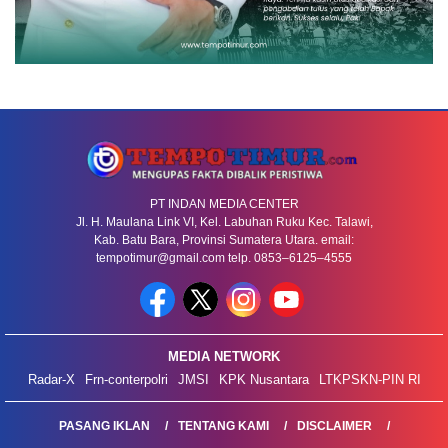
PT INDAN MEDIA CENTER
Jl. H. Maulana Link VI, Kel. Labuhan Ruku Kec. Talawi,
Kab. Batu Bara, Provinsi Sumatera Utara. email:
tempotimur@gmail.com telp. 0853–6125–4555
MEDIA NETWORK
Radar-X
Frn-conterpolri
JMSI
KPK Nusantara
LTKPSKN-PIN RI
PASANG IKLAN
TENTANG KAMI
DISCLAIMER