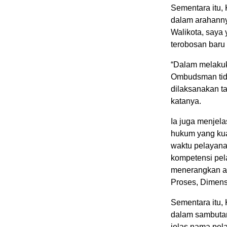
Sementara itu
dalam arahanny
Walikota, saya
terobosan baru
“Dalam melakuk
Ombudsman tida
dilaksanakan t
katanya.
Ia juga menjel
hukum yang kua
waktu pelayana
kompetensi pe
menerangkan ad
Proses, Dimen
Sementara itu,
dalam sambuta
jelas nama pel