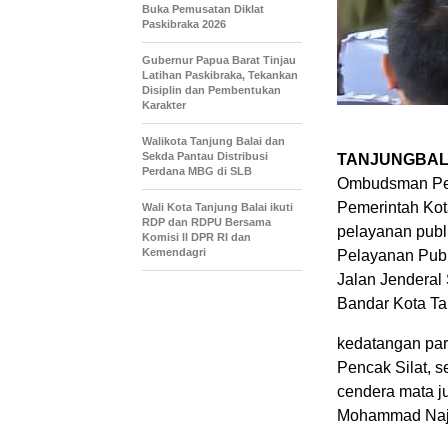
Buka Pemusatan Diklat
Paskibraka 2026
Gubernur Papua Barat Tinjau
Latihan Paskibraka, Tekankan
Disiplin dan Pembentukan
Karakter
Walikota Tanjung Balai dan
Sekda Pantau Distribusi
TANJUNGBALA
Perdana MBG di SLB
Ombudsman Per
Pemerintah Kot
Wali Kota Tanjung Balai ikuti
RDP dan RDPU Bersama
pelayanan publ
Komisi ll DPR RI dan
Kemendagri
Pelayanan Publi
Jalan Jenderal
Bandar Kota Ta
kedatangan par
Pencak Silat, 
cendera mata j
Mohammad Naj