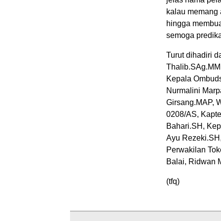
kalau memang ad
hingga membuat
semoga predika
Turut dihadiri 
Thalib.SAg.MM
Kepala Ombudsm
Nurmalini Marp
Girsang.MAP, 
0208/AS, Kapten
Bahari.SH, Kep
Ayu Rezeki.SH
Perwakilan Tok
Balai, Ridwan 
(tfq)