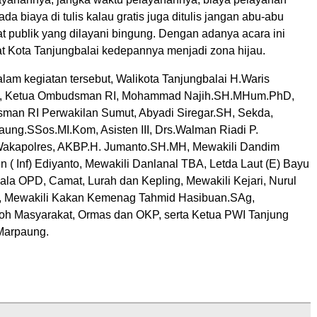
a biaya di tulis kalau gratis juga ditulis jangan abu-abu
 publik yang dilayani bingung. Dengan adanya acara ini
t Kota Tanjungbalai kedepannya menjadi zona hijau.
dalam kegiatan tersebut, Walikota Tanjungbalai H.Waris
, Ketua Ombudsman RI, Mohammad Najih.SH.MHum.PhD,
an RI Perwakilan Sumut, Abyadi Siregar.SH, Sekda,
aung.SSos.MI.Kom, Asisten III, Drs.Walman Riadi P.
Wakapolres, AKBP.H. Jumanto.SH.MH, Mewakili Dandim
 ( Inf) Ediyanto, Mewakili Danlanal TBA, Letda Laut (E) Bayu
ala OPD, Camat, Lurah dan Kepling, Mewakili Kejari, Nurul
, Mewakili Kakan Kemenag Tahmid Hasibuan.SAg,
oh Masyarakat, Ormas dan OKP, serta Ketua PWI Tanjung
Marpaung.