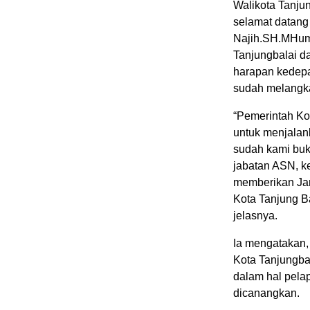
Walikota Tanju
selamat datan
Najih.SH.MHum
Tanjungbalai 
harapan kedepa
sudah melangka
“Pemerintah Ko
untuk menjalan
sudah kami buk
jabatan ASN, k
memberikan Jam
Kota Tanjung B
jelasnya.
Ia mengatakan,
Kota Tanjungba
dalam hal pela
dicanangkan.