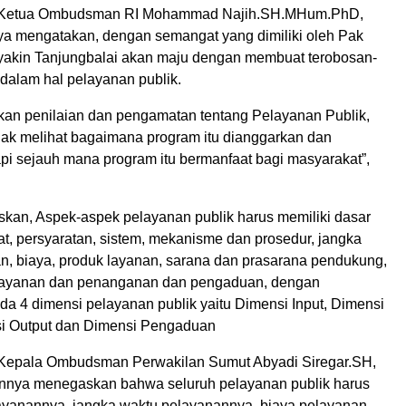
, Ketua Ombudsman RI Mohammad Najih.SH.MHum.PhD,
a mengatakan, dengan semangat yang dimiliki oleh Pak
 yakin Tanjungbalai akan maju dengan membuat terobosan-
 dalam hal pelayanan publik.
an penilaian dan pengamatan tentang Pelayanan Publik,
k melihat bagaimana program itu dianggarkan dan
api sejauh mana program itu bermanfaat bagi masyarakat”,
askan, Aspek-aspek pelayanan publik harus memiliki dasar
t, persyaratan, sistem, mekanisme dan prosedur, jangka
n, biaya, produk layanan, sarana dan prasarana pendukung,
layanan dan penanganan dan pengaduan, dengan
a 4 dimensi pelayanan publik yaitu Dimensi Input, Dimensi
si Output dan Dimensi Pengaduan
 Kepala Ombudsman Perwakilan Sumut Abyadi Siregar.SH,
nnya menegaskan bahwa seluruh pelayanan publik harus
ayanannya, jangka waktu pelayanannya, biaya pelayanan