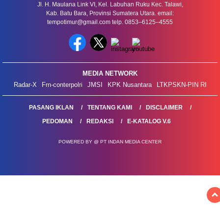
Jl. H. Maulana Link VI, Kel. Labuhan Ruku Kec. Talawi,
Kab. Batu Bara, Provinsi Sumatera Utara. email:
tempotimur@gmail.com telp. 0853–6125–4555
MEDIA NETWORK
Radar-X
Frn-conterpolri
JMSI
KPK Nusantara
LTKPSKN-PIN RI
PASANG IKLAN
TENTANG KAMI
DISCLAIMER
PEDOMAN
REDAKSI
E-KATALOG V.6
POWERED BY @ PT INDAN MEDIA CENTER