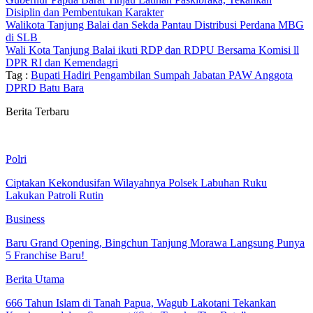
Disiplin dan Pembentukan Karakter
Walikota Tanjung Balai dan Sekda Pantau Distribusi Perdana MBG
di SLB
Wali Kota Tanjung Balai ikuti RDP dan RDPU Bersama Komisi ll
DPR RI dan Kemendagri
Tag :
Bupati Hadiri Pengambilan Sumpah Jabatan PAW Anggota
DPRD Batu Bara
Berita Terbaru
Polri
Ciptakan Kekondusifan Wilayahnya Polsek Labuhan Ruku
Lakukan Patroli Rutin
Business
‎Baru Grand Opening, Bingchun Tanjung Morawa Langsung Punya
5 Franchise Baru! ‎
Berita Utama
666 Tahun Islam di Tanah Papua, Wagub Lakotani Tekankan