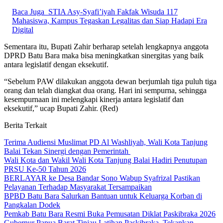
Baca Juga
STIA Asy-Syafi’iyah Fakfak Wisuda 117
Mahasiswa, Kampus Tegaskan Legalitas dan Siap Hadapi Era
Digital
Sementara itu, Bupati Zahir berharap setelah lengkapnya anggota
DPRD Batu Bara maka bisa meningkatkan sinergitas yang baik
antara legislatif dengan eksekutif.
“Sebelum PAW dilakukan anggota dewan berjumlah tiga puluh tiga
orang dan telah diangkat dua orang. Hari ini sempurna, sehingga
kesempurnaan ini melengkapi kinerja antara legislatif dan
eksekutif,” ucap Bupati Zahir. (Red)
Berita Terkait
Terima Audiensi Muslimat PD Al Washliyah, Wali Kota Tanjung
Balai Tekan Sinergi dengan Pemerintah
Wali Kota dan Wakil Wali Kota Tanjung Balai Hadiri Penutupan
PRSU Ke-50 Tahun 2026
BERLAYAR ke Desa Bandar Sono Wabup Syafrizal Pastikan
Pelayanan Terhadap Masyarakat Tersampaikan
BPBD Batu Bara Salurkan Bantuan untuk Keluarga Korban di
Pangkalan Dodek
Pemkab Batu Bara Resmi Buka Pemusatan Diklat Paskibraka 2026
Gubernur Papua Barat Tinjau Latihan Paskibraka, Tekankan