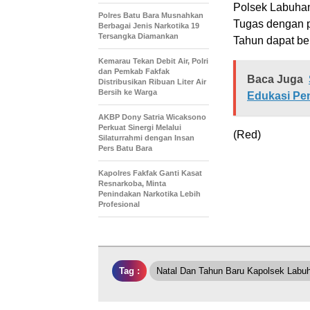
Polsek Labuhan
Polres Batu Bara Musnahkan
Tugas dengan p
Berbagai Jenis Narkotika 19
Tersangka Diamankan
Tahun dapat be
Kemarau Tekan Debit Air, Polri
dan Pemkab Fakfak
Baca Juga
Distribusikan Ribuan Liter Air
Bersih ke Warga
Edukasi Pe
AKBP Dony Satria Wicaksono
Perkuat Sinergi Melalui
(Red)
Silaturrahmi dengan Insan
Pers Batu Bara
Kapolres Fakfak Ganti Kasat
Resnarkoba, Minta
Penindakan Narkotika Lebih
Profesional
Tag :
Natal Dan Tahun Baru Kapolsek Labuh