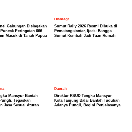
Olahraga
onel Gabungan Disiagakan
Sumut Rally 2026 Resmi Dibuka di
Puncak Peringatan 666
Pematangsiantar, Ijeck: Bangga
lam Masuk di Tanah Papua
Sumut Kembali Jadi Tuan Rumah
ama
Daerah
gku Mansyur Bantah
Direktur RSUD Tengku Mansyur
Pungli, Tegaskan
Kota Tanjung Balai Bantah Tuduhan
n Jasa Sesuai Aturan
Adanya Pungli, Begini Penjelasanya