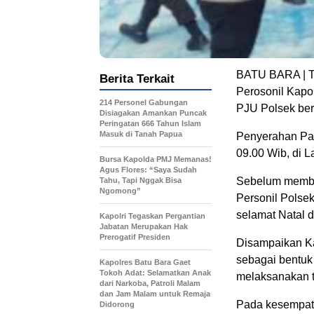
BATU BARA | Te
Berita Terkait
Perosonil Kap
214 Personel Gabungan
PJU Polsek ber
Disiagakan Amankan Puncak
Peringatan 666 Tahun Islam
Masuk di Tanah Papua
Penyerahan Pak
09.00 Wib, di 
Bursa Kapolda PMJ Memanas!
Agus Flores: “Saya Sudah
Sebelum member
Tahu, Tapi Nggak Bisa
Ngomong”
Personil Pols
selamat Natal 
Kapolri Tegaskan Pergantian
Jabatan Merupakan Hak
Prerogatif Presiden
Disampaikan Ka
sebagai bentuk
Kapolres Batu Bara Gaet
Tokoh Adat: Selamatkan Anak
melaksanakan t
dari Narkoba, Patroli Malam
dan Jam Malam untuk Remaja
Pada kesempata
Didorong