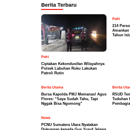
Berita Terbaru
Polri
214 Pers
Amankan 
Tahun Is
Polri
Ciptakan Kekondusifan Wilayahnya
Polsek Labuhan Ruku Lakukan
Patroli Rutin
Berita Utama
Berita Ut
Bursa Kapolda PMJ Memanas! Agus
RSUD Ten
Flores: “Saya Sudah Tahu, Tapi
Tuduhan 
Nggak Bisa Ngomong”
Pembagia
News
PCNU Sumatera Utara Nyatakan
Dukungan kepada Gus Yusuf Jelang