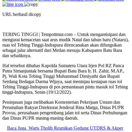
URL berhasil dicopy
TEBING TINGGI | Tempotimur.com – Untuk mengantisipasi dan
mengurai kemacetan saat arus mudik Natal dan tahun baru (Nataru),
ruas tol Tebing Tinggi-Indrapura direncanakan akan difungsikan
sebagai jalur alternatif dari Medan menuju Kabupaten Batu Bara
dan sebaliknya.
Hal tersebut dibahas Kapolda Sumatera Utara Irjen Pol RZ Panca
Putra Simanjuntak bersama Bupati Batu Bara Ir. H. Zahir, M.AP.,
Pj. Wali Kota Tebing Tinggi Muhammad Dimiyathi dan Bupati
Serdang Bedagai Darma Wijaya, saat meninjau kesiapan ruas tol
Tebing Tinggi-Indrapura di pos pemantauan pintu masuk tol Tebing
tinggi-Indrapura, Senin (19/12/2022).
Peninjauan juga melibatkan Kementerian Pekerjaan Umum dan
Perumahan Rakyat Direktorat Jenderal Bina Marga, Dinas PUPR
Provsu, perusahaan pengembang jalan tol serta Dinas Perhubungan
dan Dinas PUPR masing-masing daerah.
Baca Juga
Waris Tholib Resmikan Gedung UTDRS & Akper