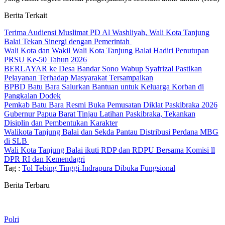
Berita Terkait
Terima Audiensi Muslimat PD Al Washliyah, Wali Kota Tanjung
Balai Tekan Sinergi dengan Pemerintah
Wali Kota dan Wakil Wali Kota Tanjung Balai Hadiri Penutupan
PRSU Ke-50 Tahun 2026
BERLAYAR ke Desa Bandar Sono Wabup Syafrizal Pastikan
Pelayanan Terhadap Masyarakat Tersampaikan
BPBD Batu Bara Salurkan Bantuan untuk Keluarga Korban di
Pangkalan Dodek
Pemkab Batu Bara Resmi Buka Pemusatan Diklat Paskibraka 2026
Gubernur Papua Barat Tinjau Latihan Paskibraka, Tekankan
Disiplin dan Pembentukan Karakter
Walikota Tanjung Balai dan Sekda Pantau Distribusi Perdana MBG
di SLB
Wali Kota Tanjung Balai ikuti RDP dan RDPU Bersama Komisi ll
DPR RI dan Kemendagri
Tag :
Tol Tebing Tinggi-Indrapura Dibuka Fungsional
Berita Terbaru
Polri