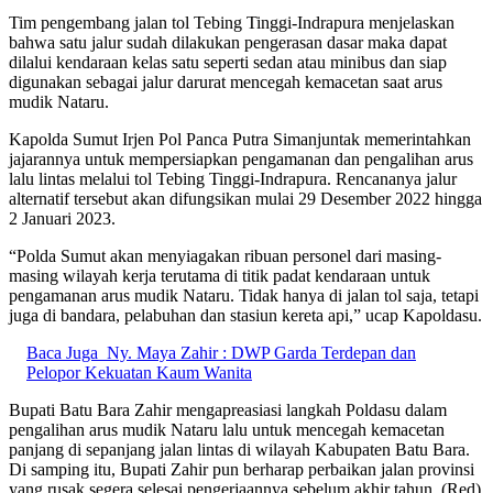
Tim pengembang jalan tol Tebing Tinggi-Indrapura menjelaskan
bahwa satu jalur sudah dilakukan pengerasan dasar maka dapat
dilalui kendaraan kelas satu seperti sedan atau minibus dan siap
digunakan sebagai jalur darurat mencegah kemacetan saat arus
mudik Nataru.
Kapolda Sumut Irjen Pol Panca Putra Simanjuntak memerintahkan
jajarannya untuk mempersiapkan pengamanan dan pengalihan arus
lalu lintas melalui tol Tebing Tinggi-Indrapura. Rencananya jalur
alternatif tersebut akan difungsikan mulai 29 Desember 2022 hingga
2 Januari 2023.
“Polda Sumut akan menyiagakan ribuan personel dari masing-
masing wilayah kerja terutama di titik padat kendaraan untuk
pengamanan arus mudik Nataru. Tidak hanya di jalan tol saja, tetapi
juga di bandara, pelabuhan dan stasiun kereta api,” ucap Kapoldasu.
Baca Juga
Ny. Maya Zahir : DWP Garda Terdepan dan
Pelopor Kekuatan Kaum Wanita
Bupati Batu Bara Zahir mengapreasiasi langkah Poldasu dalam
pengalihan arus mudik Nataru lalu untuk mencegah kemacetan
panjang di sepanjang jalan lintas di wilayah Kabupaten Batu Bara.
Di samping itu, Bupati Zahir pun berharap perbaikan jalan provinsi
yang rusak segera selesai pengerjaannya sebelum akhir tahun. (Red)