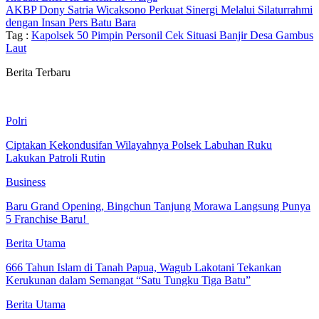
AKBP Dony Satria Wicaksono Perkuat Sinergi Melalui Silaturrahmi
dengan Insan Pers Batu Bara
Tag :
Kapolsek 50 Pimpin Personil Cek Situasi Banjir Desa Gambus
Laut
Berita Terbaru
Polri
Ciptakan Kekondusifan Wilayahnya Polsek Labuhan Ruku
Lakukan Patroli Rutin
Business
‎Baru Grand Opening, Bingchun Tanjung Morawa Langsung Punya
5 Franchise Baru! ‎
Berita Utama
666 Tahun Islam di Tanah Papua, Wagub Lakotani Tekankan
Kerukunan dalam Semangat “Satu Tungku Tiga Batu”
Berita Utama