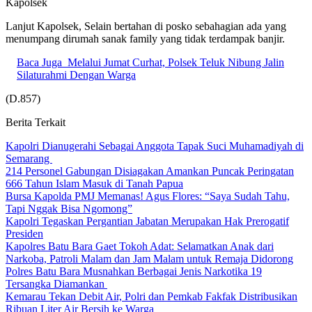
Kapolsek
Lanjut Kapolsek, Selain bertahan di posko sebahagian ada yang
menumpang dirumah sanak family yang tidak terdampak banjir.
Baca Juga
Melalui Jumat Curhat, Polsek Teluk Nibung Jalin
Silaturahmi Dengan Warga
(D.857)
Berita Terkait
Kapolri Dianugerahi Sebagai Anggota Tapak Suci Muhamadiyah di
Semarang
214 Personel Gabungan Disiagakan Amankan Puncak Peringatan
666 Tahun Islam Masuk di Tanah Papua
Bursa Kapolda PMJ Memanas! Agus Flores: “Saya Sudah Tahu,
Tapi Nggak Bisa Ngomong”
Kapolri Tegaskan Pergantian Jabatan Merupakan Hak Prerogatif
Presiden
Kapolres Batu Bara Gaet Tokoh Adat: Selamatkan Anak dari
Narkoba, Patroli Malam dan Jam Malam untuk Remaja Didorong
Polres Batu Bara Musnahkan Berbagai Jenis Narkotika 19
Tersangka Diamankan
Kemarau Tekan Debit Air, Polri dan Pemkab Fakfak Distribusikan
Ribuan Liter Air Bersih ke Warga