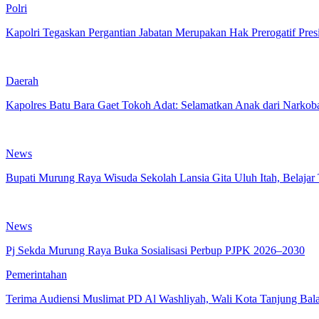
Polri
Kapolri Tegaskan Pergantian Jabatan Merupakan Hak Prerogatif Pres
Daerah
Kapolres Batu Bara Gaet Tokoh Adat: Selamatkan Anak dari Narkob
News
Bupati Murung Raya Wisuda Sekolah Lansia Gita Uluh Itah, Belajar
News
Pj Sekda Murung Raya Buka Sosialisasi Perbup PJPK 2026–2030
Pemerintahan
Terima Audiensi Muslimat PD Al Washliyah, Wali Kota Tanjung Bal