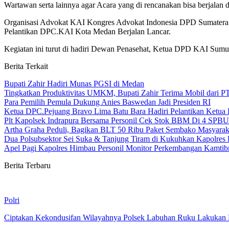
Wartawan serta lainnya agar Acara yang di rencanakan bisa berjalan
Organisasi Advokat KAI Kongres Advokat Indonesia DPD Sumatera 
Pelantikan DPC.KAI Kota Medan Berjalan Lancar.
Kegiatan ini turut di hadiri Dewan Penasehat, Ketua DPD KAI Sum
Berita Terkait
Bupati Zahir Hadiri Munas PGSI di Medan
Tingkatkan Produktivitas UMKM, Bupati Zahir Terima Mobil dari PT
Para Pemilih Pemula Dukung Anies Baswedan Jadi Presiden RI
Ketua DPC.Pejuang Bravo Lima Batu Bara Hadiri Pelantikan Ket
Plt Kapolsek Indrapura Bersama Personil Cek Stok BBM Di 4 SPBU
Artha Graha Peduli, Bagikan BLT 50 Ribu Paket Sembako Masyar
Dua Polsubsektor Sei Suka & Tanjung Tiram di Kukuhkan Kapolres 
Apel Pagi Kapolres Himbau Personil Monitor Perkembangan Kamti
Berita Terbaru
Polri
Ciptakan Kekondusifan Wilayahnya Polsek Labuhan Ruku Lakukan P