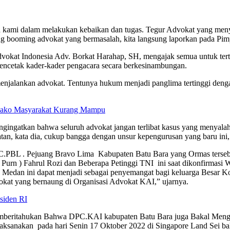
ami dalam melakukan kebaikan dan tugas. Tegur Advokat yang menya
ng booming advokat yang bermasalah, kita langsung laporkan pada Pimpi
okat Indonesia Adv. Borkat Harahap, SH, mengajak semua untuk tert
encetak kader-kader pengacara secara berkesinambungan.
m menjalankan advokat. Tentunya hukum menjadi panglima tertinggi deng
mbako Masyarakat Kurang Mampu
gatkan bahwa seluruh advokat jangan terlibat kasus yang menyala
tan, kata dia, cukup bangga dengan unsur kepengurusan yang baru ini
.PBL . Pejuang Bravo Lima Kabupaten Batu Bara yang Ormas tersebu
 ( Purn ) Fahrul Rozi dan Beberapa Petinggi TNI ini saat dikonfirmasi
Medan ini dapat menjadi sebagai penyemangat bagi keluarga Besar K
kat yang bernaung di Organisasi Advokat KAI,” ujarnya.
siden RI
memberitahukan Bahwa DPC.KAI kabupaten Batu Bara juga Bakal Men
aksanakan pada hari Senin 17 Oktober 2022 di Singapore Land Sei bal