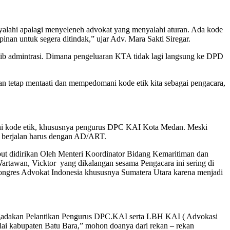
lahi apalagi menyeleneh advokat yang menyalahi aturan. Ada kode
nan untuk segera ditindak,” ujar Adv. Mara Sakti Siregar.
ib admintrasi. Dimana pengeluaran KTA tidak lagi langsung ke DPD
an tetap mentaati dan mempedomani kode etik kita sebagai pengacara,
hi kode etik, khususnya pengurus DPC KAI Kota Medan. Meski
, berjalan harus dengan AD/ART.
t didirikan Oleh Menteri Koordinator Bidang Kemaritiman dan
 Wartawan, Vicktor yang dikalangan sesama Pengacara ini sering di
ongres Advokat Indonesia khususnya Sumatera Utara karena menjadi
gadakan Pelantikan Pengurus DPC.KAI serta LBH KAI ( Advokasi
ai kabupaten Batu Bara,” mohon doanya dari rekan – rekan