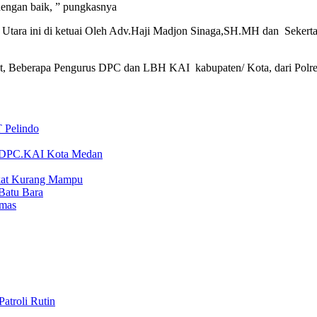
 dengan baik, ” pungkasnya
Utara ini di ketuai Oleh Adv.Haji Madjon Sinaga,SH.MH dan Seker
ut, Beberapa Pengurus DPC dan LBH KAI kabupaten/ Kota, dari Polre
 Pelindo
ua DPC.KAI Kota Medan
akat Kurang Mampu
Batu Bara
bmas
atroli Rutin