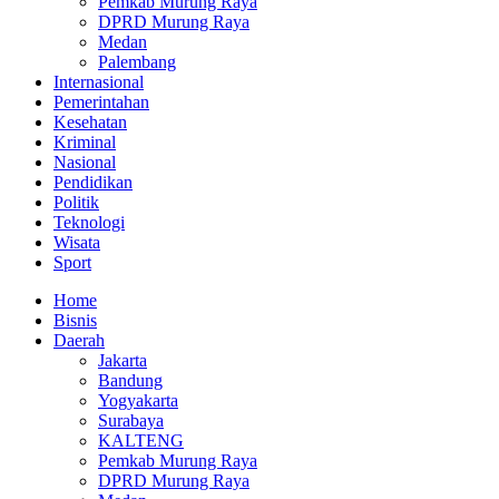
Pemkab Murung Raya
DPRD Murung Raya
Medan
Palembang
Internasional
Pemerintahan
Kesehatan
Kriminal
Nasional
Pendidikan
Politik
Teknologi
Wisata
Sport
Home
Bisnis
Daerah
Jakarta
Bandung
Yogyakarta
Surabaya
KALTENG
Pemkab Murung Raya
DPRD Murung Raya