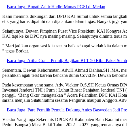
Baca Juga
Bupati Zahir Hadiri Munas PGSI di Medan
Kami meminta dukungan dari DPD KAI Sumut untuk semua langkah k
etik yang harus dipatuhi dan dijalankan dalam tugas. Banyak juga ya
Selanjutnya, Dewan Pimpinan Pusat Vice President KAI Kongres Adv
KAI tapi ke ke DPC nya masing-masing. Selanjutnya diminta terus m
” Mari jadikan organisasi kita secara baik sebagai wadah kita dala
” tegas Borkat.
Baca Juga
Artha Graha Peduli, Bagikan BLT 50 Ribu Paket Se
Sementara, Dewan Kehormatan, Adv.H Ahmad Dahlan,SH ,MA, mengin
pelantikan agak telat karena bencana dunia Covid19. Dewan kehorma
Pada kesempatan yang sama, Adv. Vicktor O.S,SH Ketua Ormas DPC
Investasi Jenderal TNI ( Purn ) Luhut Binsar Panjaitan,Jenderal TNI
panggil ‘Bang Okto’ mengatakan ” Acara Pelantikan DPC KAI Kota 
sarana menjalin Silatuhrahmi sesama Pengurus maupun Anggota Advo
Baca Juga
Para Pemilih Pemula Dukung Anies Baswedan Jadi Pre
Vicktor Yang Juga Sekertaris DPC.KAI Kabupaten Batu Bara ini 
Peduli Bangsa ) Masa Bakti Tahun 2022 – 2027 yang rencananya dil