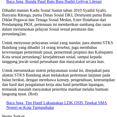
Baca Juga
Bunda Paud Batu Bara Hadiri Gebyar Literasi
Dihadiri mantan Kadis Sosial Sumut tahun 2010 Syaiful Syafri,
Basyaria Ritonga, purna Dinas Sosial DKI, Desriyanti purna Balai
Diklat Pegawai dan Tenaga Sosial Medan, Ester Hutabarat dari
Pendamping PKH, pertemuan ini memberikan sumbang dan saran
dalam merumuskan pelayan Sosial sesuai peraturan dan
perundang2an.
Untuk menyusun pelayanan sosial yang standar, para alumni STKS
Bandung yang dihadiri 14 orang tersebut, juga membahas
kewenangan pemerintah pusat, pemerintah propinsi dan Kabupaten
Kota sesuai perundang2 kesejahteraan sosial, sampai kepada
tanggung jawab sosial perusahaan dan masyarakat secara luas.
Untuk merumuskan sistem pelayananan sosial ini, disepakati para
alumni STKS Bandung akan melakukan pertemuan lanjutan pada
bulan berikut, dengan membawa konsep, pengetahuan, keterampilan
dan hasil dari pengalaman kerja atau hasil penelitian lapangan,
termasuk masalah masyarakat penerima manfaat melalui bantuan
langsung tunai. (Red)
Baca Juga
Tim Hanif Laksanakan LDK OSIS Tingkat SMA
Negeri se-Kota Tanjungbalai
Berita Terkait