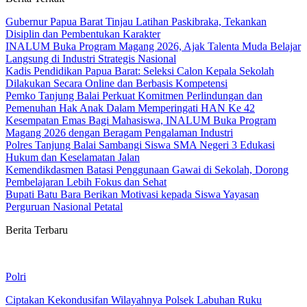
Gubernur Papua Barat Tinjau Latihan Paskibraka, Tekankan
Disiplin dan Pembentukan Karakter
INALUM Buka Program Magang 2026, Ajak Talenta Muda Belajar
Langsung di Industri Strategis Nasional
Kadis Pendidikan Papua Barat: Seleksi Calon Kepala Sekolah
Dilakukan Secara Online dan Berbasis Kompetensi
Pemko Tanjung Balai Perkuat Komitmen Perlindungan dan
Pemenuhan Hak Anak Dalam Memperingati HAN Ke 42
Kesempatan Emas Bagi Mahasiswa, INALUM Buka Program
Magang 2026 dengan Beragam Pengalaman Industri
Polres Tanjung Balai Sambangi Siswa SMA Negeri 3 Edukasi
Hukum dan Keselamatan Jalan
Kemendikdasmen Batasi Penggunaan Gawai di Sekolah, Dorong
Pembelajaran Lebih Fokus dan Sehat
Bupati Batu Bara Berikan Motivasi kepada Siswa Yayasan
Perguruan Nasional Petatal
Berita Terbaru
Polri
Ciptakan Kekondusifan Wilayahnya Polsek Labuhan Ruku