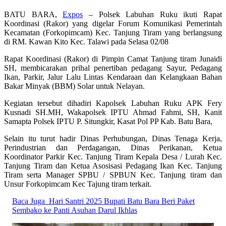
BATU BARA,
Expos
– Polsek Labuhan Ruku ikuti Rapat
Koordinasi (Rakor) yang digelar Forum Komunikasi Pemerintah
Kecamatan (Forkopimcam) Kec. Tanjung Tiram yang berlangsung
di RM. Kawan Kito Kec. Talawi pada Selasa 02/08
Rapat Koordinasi (Rakor) di Pimpin Camat Tanjung tiram Junaidi
SH, membicarakan prihal penertiban pedagang Sayur, Pedagang
Ikan, Parkir, Jalur Lalu Lintas Kendaraan dan Kelangkaan Bahan
Bakar Minyak (BBM) Solar untuk Nelayan.
Kegiatan tersebut dihadiri Kapolsek Labuhan Ruku APK Fery
Kusnadi SH.MH, Wakapolsek IPTU Ahmad Fahmi, SH, Kanit
Samapta Polsek IPTU P. Situngkir, Kasat Pol PP Kab. Batu Bara,
Selain itu turut hadir Dinas Perhubungan, Dinas Tenaga Kerja,
Perindustrian dan Perdagangan, Dinas Perikanan, Ketua
Koordinator Parkir Kec. Tanjung Tiram Kepala Desa / Lurah Kec.
Tanjung Tiram dan Ketua Asosisasi Pedagang Ikan Kec. Tanjung
Tiram serta Manager SPBU / SPBUN Kec. Tanjung tiram dan
Unsur Forkopimcam Kec Tajung tiram terkait.
Baca Juga
Hari Santri 2025 Bupati Batu Bara Beri Paket
Sembako ke Panti Asuhan Darul Ikhlas