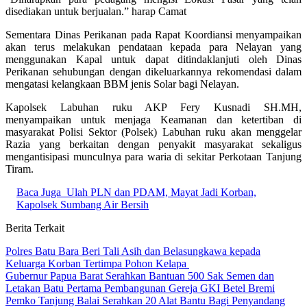
disediakan untuk berjualan.” harap Camat
Sementara Dinas Perikanan pada Rapat Koordiansi menyampaikan
akan terus melakukan pendataan kepada para Nelayan yang
menggunakan Kapal untuk dapat ditindaklanjuti oleh Dinas
Perikanan sehubungan dengan dikeluarkannya rekomendasi dalam
mengatasi kelangkaan BBM jenis Solar bagi Nelayan.
Kapolsek Labuhan ruku AKP Fery Kusnadi SH.MH,
menyampaikan untuk menjaga Keamanan dan ketertiban di
masyarakat Polisi Sektor (Polsek) Labuhan ruku akan menggelar
Razia yang berkaitan dengan penyakit masyarakat sekaligus
mengantisipasi munculnya para waria di sekitar Perkotaan Tanjung
Tiram.
Baca Juga
Ulah PLN dan PDAM, Mayat Jadi Korban,
Kapolsek Sumbang Air Bersih
Berita Terkait
Polres Batu Bara Beri Tali Asih dan Belasungkawa kepada
Keluarga Korban Tertimpa Pohon Kelapa
Gubernur Papua Barat Serahkan Bantuan 500 Sak Semen dan
Letakan Batu Pertama Pembangunan Gereja GKI Betel Bremi
Pemko Tanjung Balai Serahkan 20 Alat Bantu Bagi Penyandang