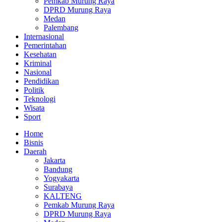
Pemkab Murung Raya
DPRD Murung Raya
Medan
Palembang
Internasional
Pemerintahan
Kesehatan
Kriminal
Nasional
Pendidikan
Politik
Teknologi
Wisata
Sport
Home
Bisnis
Daerah
Jakarta
Bandung
Yogyakarta
Surabaya
KALTENG
Pemkab Murung Raya
DPRD Murung Raya