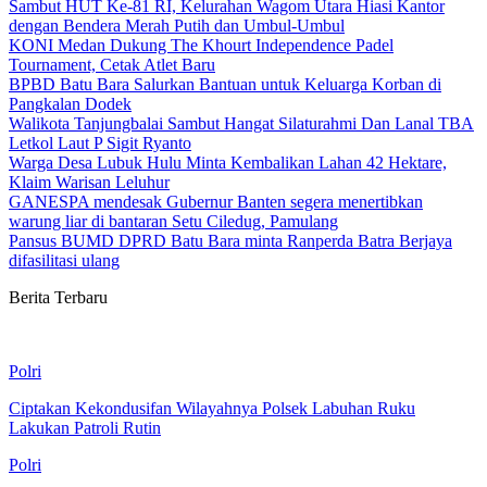
Sambut HUT Ke-81 RI, Kelurahan Wagom Utara Hiasi Kantor
dengan Bendera Merah Putih dan Umbul-Umbul
KONI Medan Dukung The Khourt Independence Padel
Tournament, Cetak Atlet Baru
BPBD Batu Bara Salurkan Bantuan untuk Keluarga Korban di
Pangkalan Dodek
Walikota Tanjungbalai Sambut Hangat Silaturahmi Dan Lanal TBA
Letkol Laut P Sigit Ryanto
Warga Desa Lubuk Hulu Minta Kembalikan Lahan 42 Hektare,
Klaim Warisan Leluhur
GANESPA mendesak Gubernur Banten segera menertibkan
warung liar di bantaran Setu Ciledug, Pamulang
Pansus BUMD DPRD Batu Bara minta Ranperda Batra Berjaya
difasilitasi ulang
Berita Terbaru
Polri
Ciptakan Kekondusifan Wilayahnya Polsek Labuhan Ruku
Lakukan Patroli Rutin
Polri