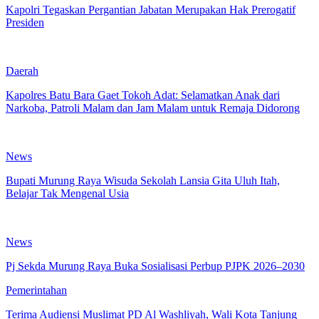
Kapolri Tegaskan Pergantian Jabatan Merupakan Hak Prerogatif
Presiden
Daerah
Kapolres Batu Bara Gaet Tokoh Adat: Selamatkan Anak dari
Narkoba, Patroli Malam dan Jam Malam untuk Remaja Didorong
News
Bupati Murung Raya Wisuda Sekolah Lansia Gita Uluh Itah,
Belajar Tak Mengenal Usia
News
Pj Sekda Murung Raya Buka Sosialisasi Perbup PJPK 2026–2030
Pemerintahan
Terima Audiensi Muslimat PD Al Washliyah, Wali Kota Tanjung