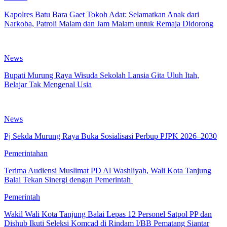
Kapolres Batu Bara Gaet Tokoh Adat: Selamatkan Anak dari
Narkoba, Patroli Malam dan Jam Malam untuk Remaja Didorong
News
Bupati Murung Raya Wisuda Sekolah Lansia Gita Uluh Itah,
Belajar Tak Mengenal Usia
News
Pj Sekda Murung Raya Buka Sosialisasi Perbup PJPK 2026–2030
Pemerintahan
Terima Audiensi Muslimat PD Al Washliyah, Wali Kota Tanjung
Balai Tekan Sinergi dengan Pemerintah
Pemerintah
Wakil Wali Kota Tanjung Balai Lepas 12 Personel Satpol PP dan
Dishub Ikuti Seleksi Komcad di Rindam I/BB Pematang Siantar