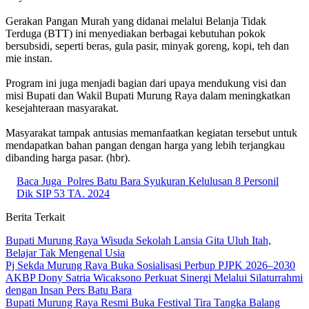
Gerakan Pangan Murah yang didanai melalui Belanja Tidak
Terduga (BTT) ini menyediakan berbagai kebutuhan pokok
bersubsidi, seperti beras, gula pasir, minyak goreng, kopi, teh dan
mie instan.
Program ini juga menjadi bagian dari upaya mendukung visi dan
misi Bupati dan Wakil Bupati Murung Raya dalam meningkatkan
kesejahteraan masyarakat.
Masyarakat tampak antusias memanfaatkan kegiatan tersebut untuk
mendapatkan bahan pangan dengan harga yang lebih terjangkau
dibanding harga pasar. (hbr).
Baca Juga
Polres Batu Bara Syukuran Kelulusan 8 Personil
Dik SIP 53 TA. 2024
Berita Terkait
Bupati Murung Raya Wisuda Sekolah Lansia Gita Uluh Itah,
Belajar Tak Mengenal Usia
Pj Sekda Murung Raya Buka Sosialisasi Perbup PJPK 2026–2030
AKBP Dony Satria Wicaksono Perkuat Sinergi Melalui Silaturrahmi
dengan Insan Pers Batu Bara
Bupati Murung Raya Resmi Buka Festival Tira Tangka Balang