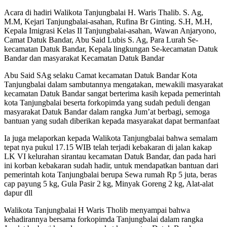
Acara di hadiri Walikota Tanjungbalai H. Waris Thalib. S. Ag,
M.M, Kejari Tanjungbalai-asahan, Rufina Br Ginting. S.H, M.H,
Kepala Imigrasi Kelas II Tanjungbalai-asahan, Wawan Anjaryono,
Camat Datuk Bandar, Abu Said Lubis S. Ag, Para Lurah Se-
kecamatan Datuk Bandar, Kepala lingkungan Se-kecamatan Datuk
Bandar dan masyarakat Kecamatan Datuk Bandar
Abu Said SAg selaku Camat kecamatan Datuk Bandar Kota
Tanjungbalai dalam sambutannya mengatakan, mewakili masyarakat
kecamatan Datuk Bandar sangat berterima kasih kepada pemerintah
kota Tanjungbalai beserta forkopimda yang sudah peduli dengan
masyarakat Datuk Bandar dalam rangka Jum’at berbagi, semoga
bantuan yang sudah diberikan kepada masyarakat dapat bermanfaat
Ia juga melaporkan kepada Walikota Tanjungbalai bahwa semalam
tepat nya pukul 17.15 WIB telah terjadi kebakaran di jalan kakap
LK VI kelurahan sirantau kecamatan Datuk Bandar, dan pada hari
ini korban kebakaran sudah hadir, untuk mendapatkan bantuan dari
pemerintah kota Tanjungbalai berupa Sewa rumah Rp 5 juta, beras
cap payung 5 kg, Gula Pasir 2 kg, Minyak Goreng 2 kg, Alat-alat
dapur dll
Walikota Tanjungbalai H Waris Tholib menyampai bahwa
kehadirannya bersama forkopimda Tanjungbalai dalam rangka