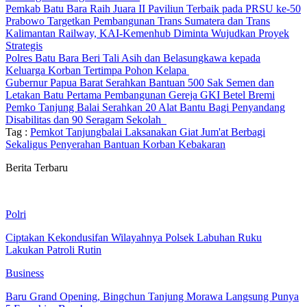
Pemkab Batu Bara Raih Juara II Paviliun Terbaik pada PRSU ke-50
Prabowo Targetkan Pembangunan Trans Sumatera dan Trans
Kalimantan Railway, KAI-Kemenhub Diminta Wujudkan Proyek
Strategis
Polres Batu Bara Beri Tali Asih dan Belasungkawa kepada
Keluarga Korban Tertimpa Pohon Kelapa
Gubernur Papua Barat Serahkan Bantuan 500 Sak Semen dan
Letakan Batu Pertama Pembangunan Gereja GKI Betel Bremi
Pemko Tanjung Balai Serahkan 20 Alat Bantu Bagi Penyandang
Disabilitas dan 90 Seragam Sekolah
Tag :
Pemkot Tanjungbalai Laksanakan Giat Jum'at Berbagi
Sekaligus Penyerahan Bantuan Korban Kebakaran
Berita Terbaru
Polri
Ciptakan Kekondusifan Wilayahnya Polsek Labuhan Ruku
Lakukan Patroli Rutin
Business
‎Baru Grand Opening, Bingchun Tanjung Morawa Langsung Punya