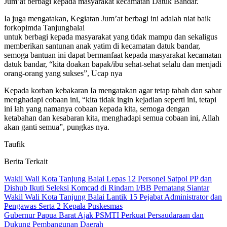
Jum’at berbagi kepada masyarakat kecamatan Datuk Bandar.
Ia juga mengatakan, Kegiatan Jum’at berbagi ini adalah niat baik
forkopimda Tanjungbalai
untuk berbagi kepada masyarakat yang tidak mampu dan sekaligus
memberikan santunan anak yatim di kecamatan datuk bandar,
semoga bantuan ini dapat bermanfaat kepada masyarakat kecamatan
datuk bandar, “kita doakan bapak/ibu sehat-sehat selalu dan menjadi
orang-orang yang sukses”, Ucap nya
Kepada korban kebakaran Ia mengatakan agar tetap tabah dan sabar
menghadapi cobaan ini, “kita tidak ingin kejadian seperti ini, tetapi
ini lah yang namanya cobaan kepada kita, semoga dengan
ketabahan dan kesabaran kita, menghadapi semua cobaan ini, Allah
akan ganti semua”, pungkas nya.
Taufik
Berita Terkait
Wakil Wali Kota Tanjung Balai Lepas 12 Personel Satpol PP dan
Dishub Ikuti Seleksi Komcad di Rindam I/BB Pematang Siantar
Wakil Wali Kota Tanjung Balai Lantik 15 Pejabat Administrator dan
Pengawas Serta 2 Kepala Puskesmas
Gubernur Papua Barat Ajak PSMTI Perkuat Persaudaraan dan
Dukung Pembangunan Daerah