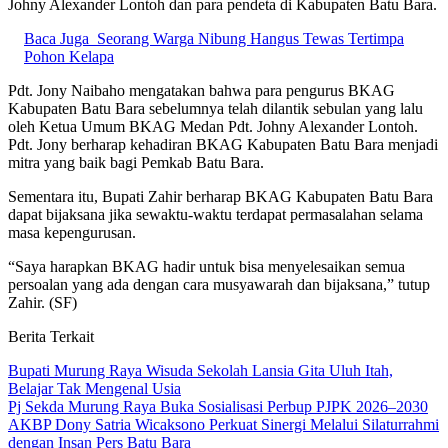
Johny Alexander Lontoh dan para pendeta di Kabupaten Batu Bara.
Baca Juga
Seorang Warga Nibung Hangus Tewas Tertimpa
Pohon Kelapa
Pdt. Jony Naibaho mengatakan bahwa para pengurus BKAG
Kabupaten Batu Bara sebelumnya telah dilantik sebulan yang lalu
oleh Ketua Umum BKAG Medan Pdt. Johny Alexander Lontoh.
Pdt. Jony berharap kehadiran BKAG Kabupaten Batu Bara menjadi
mitra yang baik bagi Pemkab Batu Bara.
Sementara itu, Bupati Zahir berharap BKAG Kabupaten Batu Bara
dapat bijaksana jika sewaktu-waktu terdapat permasalahan selama
masa kepengurusan.
“Saya harapkan BKAG hadir untuk bisa menyelesaikan semua
persoalan yang ada dengan cara musyawarah dan bijaksana,” tutup
Zahir. (SF)
Berita Terkait
Bupati Murung Raya Wisuda Sekolah Lansia Gita Uluh Itah,
Belajar Tak Mengenal Usia
Pj Sekda Murung Raya Buka Sosialisasi Perbup PJPK 2026–2030
AKBP Dony Satria Wicaksono Perkuat Sinergi Melalui Silaturrahmi
dengan Insan Pers Batu Bara