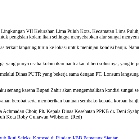
kungan VII Kelurahan Lima Puluh Kota, Kecamatan Lima Puluh, pad
ntuk pengisian kolam ikan sehingga menyebabkan alur sungai menyempit
nas terkait langsung turun ke lokasi untuk meninjau kondisi banjir. 
rga yang punya usaha kolam ikan nanti akan diberi solusinya, yang terp
 melalui Dinas PUTR yang bekerja sama dengan PT. Lonsum langsung m
aku senang karena Bupati Zahir akan mengembalikan kondisi sungai sep
yanan berobat serta memberikan bantuan sembako kepada korban banjir
ara Achmadan Choir, Plt. Kepala Dinas Kesehatan PPKB dr. Deni Syah
luh Kota Roby Gunawan Wibisono. (Red)
hub Ikuti Seleksi Komcad di Rindam I/BB Pematang Siantar