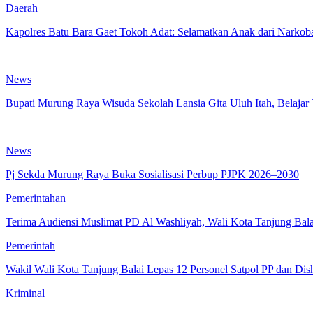
Daerah
Kapolres Batu Bara Gaet Tokoh Adat: Selamatkan Anak dari Narkob
News
Bupati Murung Raya Wisuda Sekolah Lansia Gita Uluh Itah, Belajar
News
Pj Sekda Murung Raya Buka Sosialisasi Perbup PJPK 2026–2030
Pemerintahan
Terima Audiensi Muslimat PD Al Washliyah, Wali Kota Tanjung Bal
Pemerintah
Wakil Wali Kota Tanjung Balai Lepas 12 Personel Satpol PP dan Dis
Kriminal