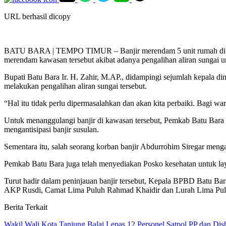
URL berhasil dicopy
BATU BARA | TEMPO TIMUR – Banjir merendam 5 unit rumah di Ling
merendam kawasan tersebut akibat adanya pengalihan aliran sungai u
Bupati Batu Bara Ir. H. Zahir, M.AP., didampingi sejumlah kepala di
melakukan pengalihan aliran sungai tersebut.
“Hal itu tidak perlu dipermasalahkan dan akan kita perbaiki. Bagi wa
Untuk menanggulangi banjir di kawasan tersebut, Pemkab Batu Bara
mengantisipasi banjir susulan.
Sementara itu, salah seorang korban banjir Abdurrohim Siregar meng
Pemkab Batu Bara juga telah menyediakan Posko kesehatan untuk la
Turut hadir dalam peninjauan banjir tersebut, Kepala BPBD Batu B
AKP Rusdi, Camat Lima Puluh Rahmad Khaidir dan Lurah Lima Pu
Berita Terkait
Wakil Wali Kota Tanjung Balai Lepas 12 Personel Satpol PP dan Dis