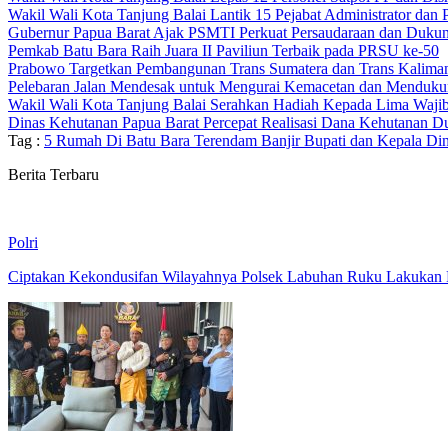
Wakil Wali Kota Tanjung Balai Lantik 15 Pejabat Administrator dan
Gubernur Papua Barat Ajak PSMTI Perkuat Persaudaraan dan Duk
Pemkab Batu Bara Raih Juara II Paviliun Terbaik pada PRSU ke-50
Prabowo Targetkan Pembangunan Trans Sumatera dan Trans Kalima
Pelebaran Jalan Mendesak untuk Mengurai Kemacetan dan Menduk
Wakil Wali Kota Tanjung Balai Serahkan Hadiah Kepada Lima Waji
Dinas Kehutanan Papua Barat Percepat Realisasi Dana Kehutanan Du
Tag :
5 Rumah Di Batu Bara Terendam Banjir Bupati dan Kepala Din
Berita Terbaru
Polri
Ciptakan Kekondusifan Wilayahnya Polsek Labuhan Ruku Lakukan P