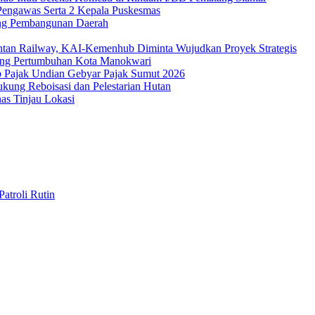
 Pengawas Serta 2 Kepala Puskesmas
ung Pembangunan Daerah
ntan Railway, KAI-Kemenhub Diminta Wujudkan Proyek Strategis
ung Pertumbuhan Kota Manokwari
b Pajak Undian Gebyar Pajak Sumut 2026
kung Reboisasi dan Pelestarian Hutan
as Tinjau Lokasi
atroli Rutin