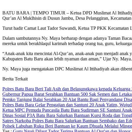
BATU BARA | TEMPO TIMUR – Ketua DPD Muslimat Al Ittihadiyah Ka
Qur’an Al Muklhisin di Dusun Jambu, Desa Pelanggiran, Kecamatan 
Turut hadir Camat Laut Tador Suwandi, Ketua TP PKK Kecamatan La
Dalam sambutannya Ny. Maya berharap dengan adanya Taman Bacaan Al
mereka untuk berakhlaqul karimah terhadap orang tua, guru, keluarg
“Anak-anak kita mencintai Al-Qur’an, anak-anak pun menjadi anak y
Kabupaten Batu Baru akan lebih nyaman dan aman,” Ujar Ny. Maya.
Ny. Maya juga mengatakan DPC Muslimat Al Ittihadiyah akan dibentu
Berita Terkait
Polres Batu Bara Beri Tali Asih dan Belasungkawa kepada Keluarg
Gubernur Papua Barat Serahkan Bantuan 500 Sak Semen dan Letak
Pemko Tanjung Balai Serahkan 20 Alat Bantu Bagi Penyandang Disa
Polres Batu Bara Gelar Pengajian dan Santuni 20 Anak Yatim, Wuj
Ketua MPC Pemuda Pancasila Batu Bara Sudirman SE Santuni Anak 
Dinas Sosial P3A Batu Bara Salurkan Bantuan Kursi Roda dan Tongk
Satres Narkoba Polres Batu Bara Salurkan Bantuan Sembako dan Edu
Polsek Labuhan Ruku Beri Bantuan ke Kaum Dhuafa Melalui Mingg
Tag :
Guru Ngaji Dilaut Tador Terima Bantuan Al Qur'an dan Hono