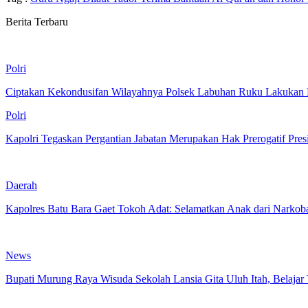
Berita Terbaru
Polri
Ciptakan Kekondusifan Wilayahnya Polsek Labuhan Ruku Lakukan P
Polri
Kapolri Tegaskan Pergantian Jabatan Merupakan Hak Prerogatif Pres
Daerah
Kapolres Batu Bara Gaet Tokoh Adat: Selamatkan Anak dari Narkob
News
Bupati Murung Raya Wisuda Sekolah Lansia Gita Uluh Itah, Belajar