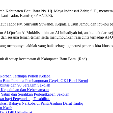
bupaten Batu Bara Ny. Hj. Maya Indriasari Zahir, S.E., menyerah
Laut Tador, Kamis (09/03/2023).
ut Tador Ny. Suriyanti Suwandi, Kepala Dusun Jambu dan ibu-ibu pe
-Qur’an Al Mukhlisin binaan Al Ittihadiyah ini, anak-anak dari sej
a dan sesama teman-teman serta menumbuhkan rasa cinta terhadap Al-Q
ang mempunyai akhlak yang baik sebagai generasi penerus kita khusus
k di setiap kecamatan di Kabupaten Batu Bara. (Red)
a Korban Tertimpa Pohon Kelapa
an Batu Pertama Pembangunan Gereja GKI Betel Bremi
bilitas dan 90 Seragam Sekolah
ud Kepedulian dan Kebersamaan
Yatim dan Serahkan Perlengkapan Sekolah
at bagi Penyandang Disabilitas
kasi Bahaya Narkoba di Panti Asuhan Darut Taufiq
u Kasih
r Dari DPD Muslimat