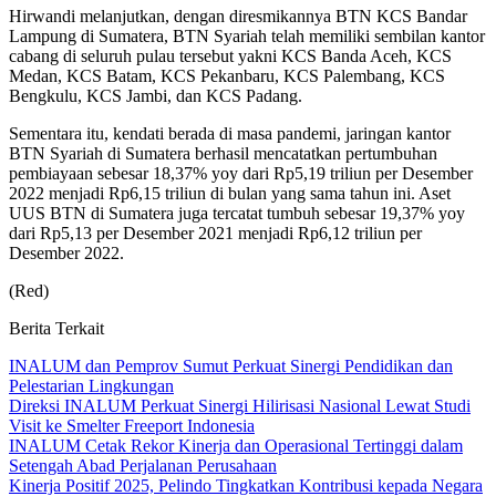
Hirwandi melanjutkan, dengan diresmikannya BTN KCS Bandar
Lampung di Sumatera, BTN Syariah telah memiliki sembilan kantor
cabang di seluruh pulau tersebut yakni KCS Banda Aceh, KCS
Medan, KCS Batam, KCS Pekanbaru, KCS Palembang, KCS
Bengkulu, KCS Jambi, dan KCS Padang.
Sementara itu, kendati berada di masa pandemi, jaringan kantor
BTN Syariah di Sumatera berhasil mencatatkan pertumbuhan
pembiayaan sebesar 18,37% yoy dari Rp5,19 triliun per Desember
2022 menjadi Rp6,15 triliun di bulan yang sama tahun ini. Aset
UUS BTN di Sumatera juga tercatat tumbuh sebesar 19,37% yoy
dari Rp5,13 per Desember 2021 menjadi Rp6,12 triliun per
Desember 2022.
(Red)
Berita Terkait
INALUM dan Pemprov Sumut Perkuat Sinergi Pendidikan dan
Pelestarian Lingkungan
Direksi INALUM Perkuat Sinergi Hilirisasi Nasional Lewat Studi
Visit ke Smelter Freeport Indonesia
INALUM Cetak Rekor Kinerja dan Operasional Tertinggi dalam
Setengah Abad Perjalanan Perusahaan
Kinerja Positif 2025, Pelindo Tingkatkan Kontribusi kepada Negara