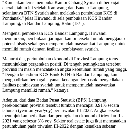
“Kami akan terus membuka Kantor Cabang Syariah di berbagai
daerah, tahun ini setelah Karawang dan Bandar Lampung,
selanjutnya BTN Syariah akan melakukan pembukaan KCS di
Pontianak,” jelas Hirwandi di sela pembukaan KCS Bandar
Lampung, di Bandar Lampung, Rabu (18/1).
Mengenai pembukaan KCS Bandar Lampung, Hirwandi
menuturkan, pembukaan jaringan kantor tersebut untuk menggarap
potensi bisnis sekaligus mempermudah masyarakat Lampung untuk
memiliki rumah dengan fasilitas pembiayaan syariah.
Menurut dia, pertumbuhan ekonomi di Provinsi Lampung terus
menunjukkan pergerakan positif. Di tengah peningkatan tersebut,
provinsi ini masih mencatatkan angka kebutuhan rumah yang tinggi.
“Dengan kehadiran KCS Bank BTN di Bandar Lampung, kami
menghadirkan berbagai layanan keuangan termasuk menyediakan
fasilitas pembiayaan syariah untuk mempermudah masyarakat
Lampung memiliki rumah,” katanya.
Adapun, dari data Badan Pusat Statistik (BPS) Lampung,
perekonomian provinsi tersebut tumbuh mencapai 3,91% secara
tahunan (year-on-year/yoy) per triwulan III-2022. Angka tersebut
menunjukkan perbaikan dari peningkatan ekonomi di triwulan III-
2021 yang sebesar 3% yoy. Sektor real estate juga ikut mencatatkan
pertumbuhan pada triwulan III-2022 dengan kenaikan sebesar