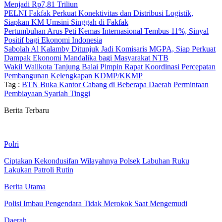
Menjadi Rp7,81 Triliun
PELNI Fakfak Perkuat Konektivitas dan Distribusi Logistik,
Siapkan KM Umsini Singgah di Fakfak
Pertumbuhan Arus Peti Kemas Internasional Tembus 11%, Sinyal
Positif bagi Ekonomi Indonesia
Sabolah Al Kalamby Ditunjuk Jadi Komisaris MGPA, Siap Perkuat
Dampak Ekonomi Mandalika bagi Masyarakat NTB
Wakil Walikota Tanjung Balai Pimpin Rapat Koordinasi Percepatan
Pembangunan Kelengkapan KDMP/KKMP
Tag :
BTN Buka Kantor Cabang di Beberapa Daerah
Permintaan
Pembiayaan Syariah Tinggi
Berita Terbaru
Polri
Ciptakan Kekondusifan Wilayahnya Polsek Labuhan Ruku
Lakukan Patroli Rutin
Berita Utama
Polisi Imbau Pengendara Tidak Merokok Saat Mengemudi
Daerah