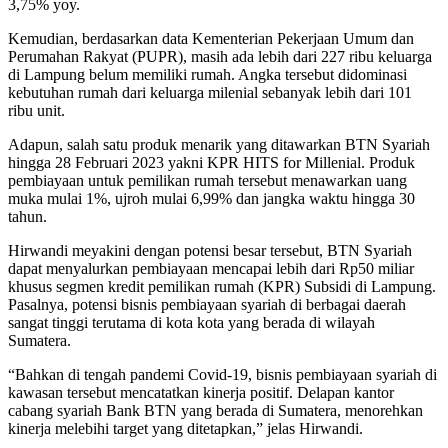
3,75% yoy.
Kemudian, berdasarkan data Kementerian Pekerjaan Umum dan
Perumahan Rakyat (PUPR), masih ada lebih dari 227 ribu keluarga
di Lampung belum memiliki rumah. Angka tersebut didominasi
kebutuhan rumah dari keluarga milenial sebanyak lebih dari 101
ribu unit.
Adapun, salah satu produk menarik yang ditawarkan BTN Syariah
hingga 28 Februari 2023 yakni KPR HITS for Millenial. Produk
pembiayaan untuk pemilikan rumah tersebut menawarkan uang
muka mulai 1%, ujroh mulai 6,99% dan jangka waktu hingga 30
tahun.
Hirwandi meyakini dengan potensi besar tersebut, BTN Syariah
dapat menyalurkan pembiayaan mencapai lebih dari Rp50 miliar
khusus segmen kredit pemilikan rumah (KPR) Subsidi di Lampung.
Pasalnya, potensi bisnis pembiayaan syariah di berbagai daerah
sangat tinggi terutama di kota kota yang berada di wilayah
Sumatera.
“Bahkan di tengah pandemi Covid-19, bisnis pembiayaan syariah di
kawasan tersebut mencatatkan kinerja positif. Delapan kantor
cabang syariah Bank BTN yang berada di Sumatera, menorehkan
kinerja melebihi target yang ditetapkan,” jelas Hirwandi.