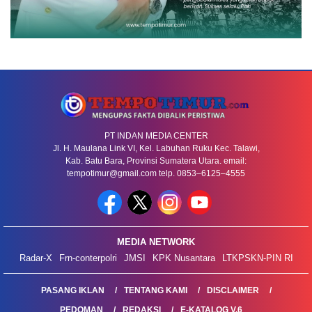
PT INDAN MEDIA CENTER
Jl. H. Maulana Link VI, Kel. Labuhan Ruku Kec. Talawi,
Kab. Batu Bara, Provinsi Sumatera Utara. email:
tempotimur@gmail.com telp. 0853–6125–4555
MEDIA NETWORK
Radar-X
Frn-conterpolri
JMSI
KPK Nusantara
LTKPSKN-PIN RI
PASANG IKLAN
TENTANG KAMI
DISCLAIMER
PEDOMAN
REDAKSI
E-KATALOG V.6